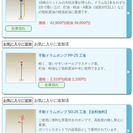
1回転1リットルの大吐出量が得られ、ドラム缶1本をわずか
2分で吸い上げ、灯油・軽油・A重油（油温10℃以上）など
の低粘度油の移送給油に最適です。
価格： 42,900円(税抜 39,000円)
在庫切れ
お気に入りに追加済
手動ドラムポンプ PP-25 工進
軽く、使いやすいオールプラスチック製。
灯油・軽油など低粘度油や水に使用できます。
価格： 2,310円(税抜 2,100円)
在庫切れ
お気に入りに追加済
手動ドラムポンプ SO-25 工進 【送料無料】
ご使用に便利な受皿付きのポンプで、高粘度の移し替えに
最適。
ガソリンスタンドでの必需品として愛用されています。