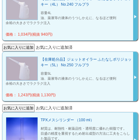
キー（4L） No.240 フルプラ
容量4L
油、薬液等の液体のうつしかえに、なるほど便利
余裕の大きさでラクラク注入
価格： 1,034円(税抜 940円)
お気に入りに追加済
【在庫処分品】ジェットオイラー ふたなしポリジョッ
キー（5L） No.250 フルプラ
容量5L
油、薬液等の液体のうつしかえに、なるほど便利
余裕の大きさでラクラク注入
価格： 1,243円(税抜 1,130円)
お気に入りに追加済
TPXメスシリンダー （100 ml）
材質は、耐熱性・耐薬品性・透明度に優れた樹脂です。
目盛の精度を重視するため射出成型の方法に工夫をこらし
た製品です。