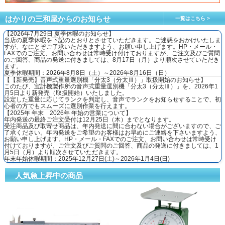
はかりの三和屋からのお知らせ
一覧はこちら
【2026年7月29日 夏季休暇のお知らせ】
当店の夏季休暇を下記のとおりとさせていただきます。ご迷惑をおかけいたしま
すが、なにとぞご了承いただきますよう、お願い申し上げます。HP・メール・
FAXでのご注文、お問い合わせは常時受け付けておりますが、ご注文及びご質問
のご回答、商品の発送に付きましては、8月17日（月）より順次させていただき
ます。
夏季休暇期間：2026年8月8日（土）～2026年8月16日（日）
【【新発売】音声式重量選別機「分太3（分太Ⅲ）」取扱開始のお知らせ】
このたび、宝計機製作所の音声式重量選別機「分太3（分太Ⅲ）」を、2026年1
月5日より新発売（取扱開始）いたしました。
設定した重量に応じてランクを判定し、音声でランクをお知らせすることで、初
心者の方でもスムーズに選別作業を行えます。
【2025年 年末 2026年 年始の営業について】
年内発送の最終ご注文受付は12月25日（木）までとなります。
受注商品及び取寄せ商品は、年内発送に間に合わない場合がございますので、ご
了承ください。年内発送をご希望のお客様はお早めにご連絡を下さいますよう、
お願い申し上げます。HP・メール・FAXでのご注文、お問い合わせは常時受け
付けておりますが、ご注文及びご質問のご回答、商品の発送に付きましては、1
月5日（月）より順次させていただきます。
年末年始休暇期間：2025年12月27日(土)～2026年1月4日(日)
人気急上昇中の商品