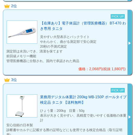
2位
PICK UP
【在庫あり】電子体温計（管理医療機器） BT-470 わ
き専用 タニタ
見やすい大型表示とバックライト
やわらかく、曲がる測定部で安心測定
20秒の予測式測定
測定部は水洗いでき、清潔を保てます
前回値メモリー機能
管理医療機器に分類され、国内で承認された商品
価格：2,068円(税抜 1,880円)
3位
PICK UP
業務用デジタル体重計 200kg WB-150P ポールタイプ
検定品 タニタ 【送料無料】
ひょう量：200kg 目量：50g
表示が大きく見やすい、高精度で使いやすく低価格の体重
計
安心信頼の日本製
診断書やカルテに記載する際の証明などにも使用できる検定合格品（取引証明
用）