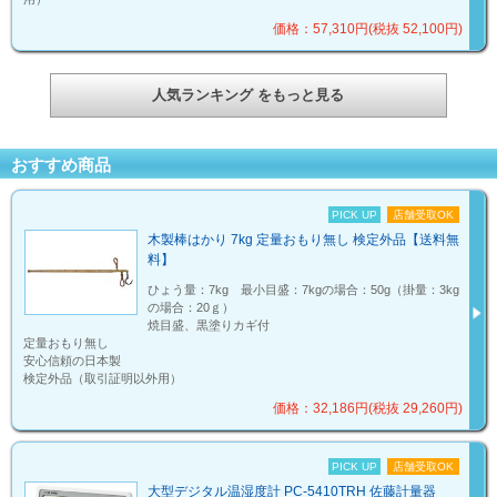
価格：57,310円(税抜 52,100円)
人気ランキング をもっと見る
おすすめ商品
PICK UP
店舗受取OK
木製棒はかり 7kg 定量おもり無し 検定外品【送料無
料】
ひょう量：7kg 最小目盛：7kgの場合：50g（掛量：3kg
の場合：20ｇ）
焼目盛、黒塗りカギ付
定量おもり無し
安心信頼の日本製
検定外品（取引証明以外用）
価格：32,186円(税抜 29,260円)
PICK UP
店舗受取OK
大型デジタル温湿度計 PC-5410TRH 佐藤計量器