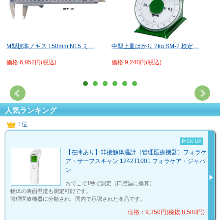
M型標準ノギス 150mm N15 ミ…
中型上皿はかり 2kg SM-2 検定…
価格:6,952円(税込)
価格:9,240円(税込)
人気ランキング
1位
PICK UP
【在庫あり】非接触体温計（管理医療機器）フォラケ
ア・サーフスキャン 1242T1001 フォラケア・ジャパ
ン
おでこで1秒で測定（口腔温に換算）
物体の表面温度も測定可能です。
管理医療機器に分類され、国内で承認された商品です。
価格：9,350円(税抜 8,500円)