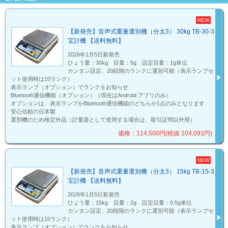
NEW
【新発売】音声式重量選別機（分太3） 30kg TB-30-3
宝計機 【送料無料】
2026年1月5日新発売
ひょう量：30kg 目量：5g 設定目量：1g単位
カンタン設定、20段階のランクに選別可能（表示ランプセ
ット使用時は10ランク）
表示ランプ（オプション）でランクをお知らせ
Bluetooth通信機能（オプション）（現在はAndroid アプリのみ）
オプションは、表示ランプかBluetooth通信機能のどちらか1点のみとなります
安心信頼の日本製
選別機のため検定外品（計量器として使用する場合は、取引証明以外用）
価格：114,500円(税抜 104,091円)
NEW
【新発売】音声式重量選別機（分太3） 15kg TB-15-3
宝計機 【送料無料】
2026年1月5日新発売
ひょう量：15kg 目量：2g 設定目量：0.5g単位
カンタン設定、20段階のランクに選別可能（表示ランプセ
ット使用時は10ランク）
表示ランプ（オプション）でランクをお知らせ