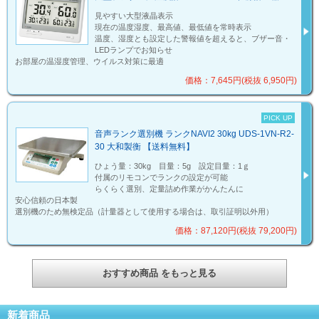
見やすい大型液晶表示
現在の温度湿度、最高値、最低値を常時表示
温度、湿度とも設定した警報値を超えると、ブザー音・
LEDランプでお知らせ
お部屋の温湿度管理、ウイルス対策に最適
価格：7,645円(税抜 6,950円)
PICK UP
音声ランク選別機 ランクNAVI2 30kg UDS-1VN-R2-
30 大和製衡 【送料無料】
ひょう量：30kg 目量：5g 設定目量：1ｇ
付属のリモコンでランクの設定が可能
らくらく選別、定量詰め作業がかんたんに
安心信頼の日本製
選別機のため無検定品（計量器として使用する場合は、取引証明以外用）
価格：87,120円(税抜 79,200円)
おすすめ商品 をもっと見る
新着商品