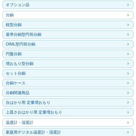
オプション品
分銅
枕型分銅
基準分銅型円筒分銅
OIML型円筒分銅
円盤分銅
増おもり型分銅
セット分銅
分銅ケース
分銅関連商品
台はかり用 定量増おもり
上皿さおはかり用 定量増おもり
温度計・湿度計
家庭用デジタル温度計・湿度計