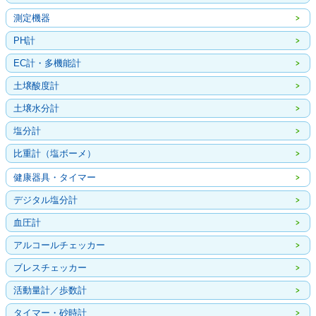
測定機器
PH計
EC計・多機能計
土壌酸度計
土壌水分計
塩分計
比重計（塩ボーメ）
健康器具・タイマー
デジタル塩分計
血圧計
アルコールチェッカー
ブレスチェッカー
活動量計／歩数計
タイマー・砂時計