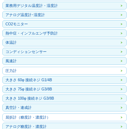
業務用デジタル温度計・湿度計
アナログ温度計･湿度計
CO2モニター
熱中症・インフルエンザ予防計
体温計
コンディションセンサー
風速計
圧力計
大きさ 60φ 接続ネジ G1/4B
大きさ 75φ 接続ネジ G3/8B
大きさ 100φ 接続ネジ G3/8B
真空計・連成計
屈折計（糖度計・濃度計）
アナログ糖度計・濃度計