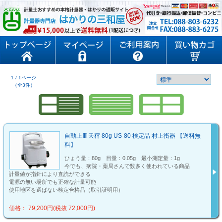
1 / 1ページ
（全3件）
自動上皿天秤 80g US-80 検定品 村上衡器 【送料無
料】
ひょう量：80g 目量：0.05g 最小測定量：1g
今でも、病院・薬局さんで数多く使われている商品
計量値が指針により直読ができる
電源の無い場所でも正確な計量可能
使用地区を選ばない検定合格品（取引証明用）
価格： 79,200円(税抜 72,000円)