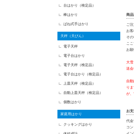
台はかり（検定品）
棒はかり
商品
ばね式手はかり
ご注
お客
天秤（天びん）
その
ここ
電子天秤
お願
電子台はかり
大雪
電子天秤（検定品）
送会
電子台はかり（検定品）
自動
上皿天秤（検定品）
りま
自動上皿天秤（検定品）
が、
個数はかり
お支
家庭用はかり
代金
クッキングはかり
コン
イン
体組成計