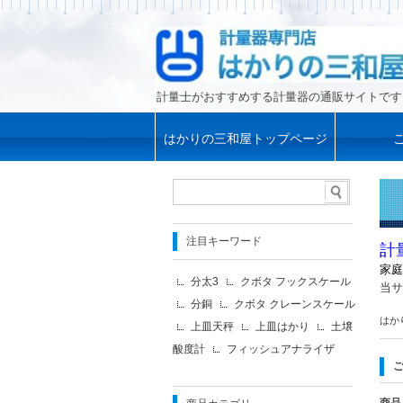
計量士がおすすめする計量器の通販サイトです
はかりの三和屋トップページ
注目キーワード
計
家庭
分太3
クボタ フックスケール
当サ
分銅
クボタ クレーンスケール
はか
上皿天秤
上皿はかり
土壌
酸度計
フィッシュアナライザ