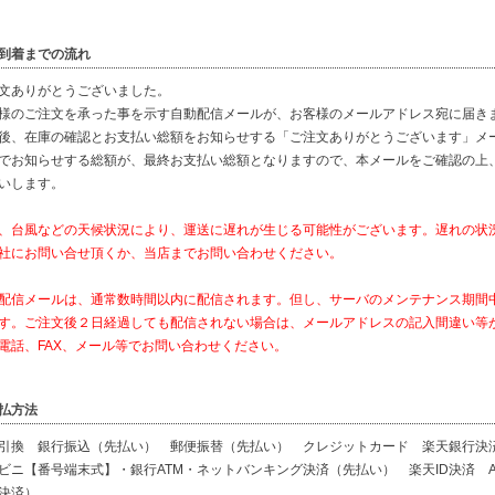
到着までの流れ
文ありがとうございました。
様のご注文を承った事を示す自動配信メールが、お客様のメールアドレス宛に届き
後、在庫の確認とお支払い総額をお知らせする「ご注文ありがとうございます」メ
でお知らせする総額が、最終お支払い総額となりますので、本メールをご確認の上
いします。
、台風などの天候状況により、運送に遅れが生じる可能性がございます。遅れの状
社にお問い合せ頂くか、当店までお問い合わせください。
配信メールは、通常数時間以内に配信されます。但し、サーバのメンテナンス期間
す。ご注文後２日経過しても配信されない場合は、メールアドレスの記入間違い等
電話、FAX、メール等でお問い合わせください。
払方法
引換 銀行振込（先払い） 郵便振替（先払い） クレジットカード 楽天銀行
ビニ【番号端末式】・銀行ATM・ネットバンキング決済（先払い） 楽天ID決済 Am
決済）