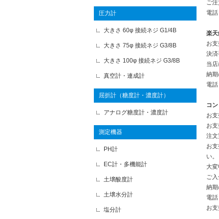
ご注
電話
圧力計
大きさ 60φ 接続ネジ G1/4B
楽天
お支
大きさ 75φ 接続ネジ G3/8B
決済
大きさ 100φ 接続ネジ G3/8B
当店
納期
真空計・連成計
電話
屈折計（糖度計・濃度計）
コン
アナログ糖度計・濃度計
お支
お支
測定機器
注文
お支
PH計
い。
EC計・多機能計
大変
ご入
土壌酸度計
納期
土壌水分計
電話
お支
塩分計