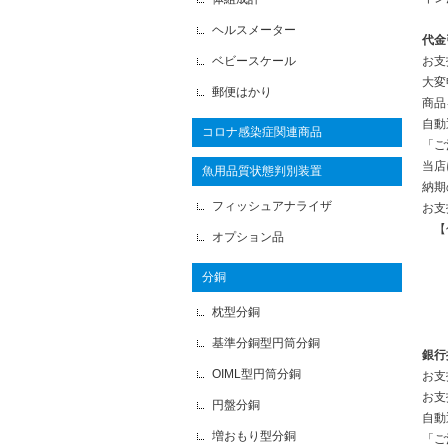
ヘルスメーター
代金
ベビースケール
お支
大変
郵便はかり
商品
自動
コロナ感染症関連商品
「ご
当店
魚用品質状態判別装置
納期
フィッシュアナライザ
お支
【
オプション品
～
～
分銅
～
枕型分銅
～3
基準分銅型円筒分銅
銀行
OIML型円筒分銅
お支
お支
円盤分銅
自動
増おもり型分銅
「ご