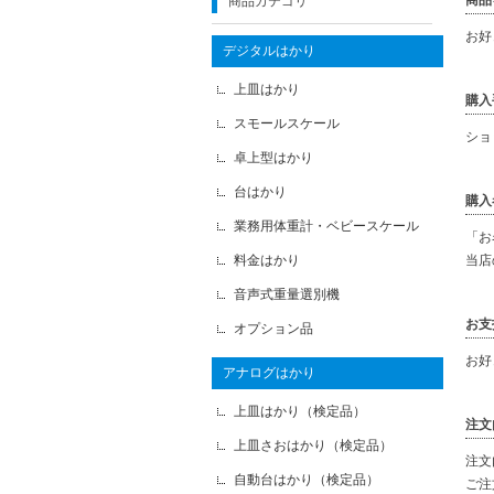
商品
商品カテゴリ
お好
デジタルはかり
上皿はかり
購入
スモールスケール
ショ
卓上型はかり
台はかり
購入
業務用体重計・ベビースケール
「お
料金はかり
当店
音声式重量選別機
お支
オプション品
お好
アナログはかり
上皿はかり（検定品）
注文
上皿さおはかり（検定品）
注文
自動台はかり（検定品）
ご注