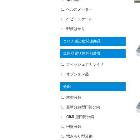
ヘルスメーター
ベビースケール
郵便はかり
コロナ感染症関連商品
魚用品質状態判別装置
フィッシュアナライザ
オプション品
分銅
枕型分銅
基準分銅型円筒分銅
OIML型円筒分銅
円盤分銅
増おもり型分銅