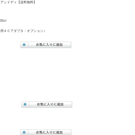
品 エーアンドディ【送料無料】
5ct
専用ＡＣアダプタ：オプション）