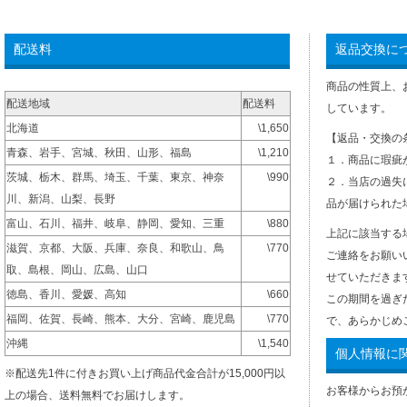
配送料
返品交換に
商品の性質上、
配送地域
配送料
しています。
北海道
\1,650
【返品・交換の
青森、岩手、宮城、秋田、山形、福島
\1,210
１．商品に瑕疵
茨城、栃木、群馬、埼玉、千葉、東京、神奈
\990
２．当店の過失
川、新潟、山梨、長野
品が届けられた
富山、石川、福井、岐阜、静岡、愛知、三重
\880
上記に該当する
滋賀、京都、大阪、兵庫、奈良、和歌山、鳥
\770
ご連絡をお願い
取、島根、岡山、広島、山口
せていただきま
徳島、香川、愛媛、高知
\660
この期間を過ぎ
福岡、佐賀、長崎、熊本、大分、宮崎、鹿児島
\770
で、あらかじめ
沖縄
\1,540
個人情報に
※配送先1件に付きお買い上げ商品代金合計が15,000円以
お客様からお預
上の場合、送料無料でお届けします。