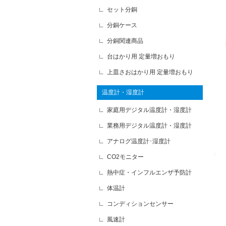
セット分銅
分銅ケース
分銅関連商品
台はかり用 定量増おもり
上皿さおはかり用 定量増おもり
温度計・湿度計
家庭用デジタル温度計・湿度計
業務用デジタル温度計・湿度計
アナログ温度計･湿度計
CO2モニター
熱中症・インフルエンザ予防計
体温計
コンディションセンサー
風速計