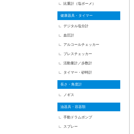
比重計（塩ボーメ）
健康器具・タイマー
デジタル塩分計
血圧計
アルコールチェッカー
ブレスチェッカー
活動量計／歩数計
タイマー・砂時計
長さ・角度計
ノギス
油器具・容器類
手動ドラムポンプ
スプレー