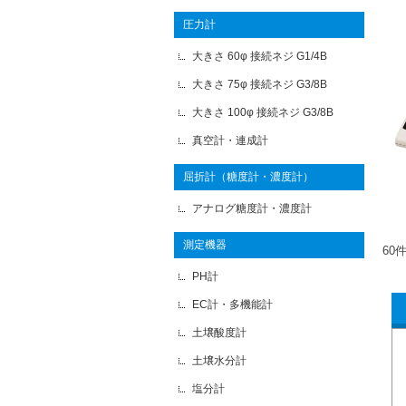
圧力計
大きさ 60φ 接続ネジ G1/4B
大きさ 75φ 接続ネジ G3/8B
大きさ 100φ 接続ネジ G3/8B
真空計・連成計
屈折計（糖度計・濃度計）
アナログ糖度計・濃度計
測定機器
60
PH計
EC計・多機能計
土壌酸度計
土壌水分計
塩分計