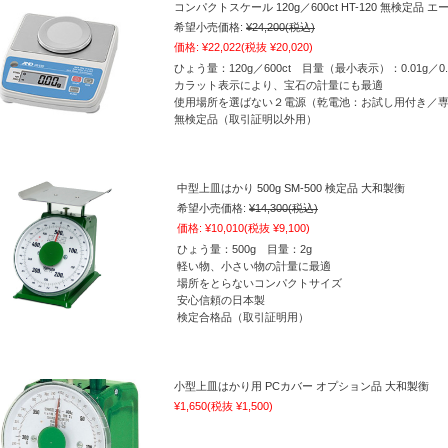
コンパクトスケール 120g／600ct HT-120 無検定
希望小売価格:
¥24,200
(税込)
価格:
¥22,022
(税抜 ¥20,020)
ひょう量：120g／600ct 目量（最小表示）：0.01g／0.0
カラット表示により、宝石の計量にも最適
使用場所を選ばない２電源（乾電池：お試し用付き／
無検定品（取引証明以外用）
中型上皿はかり 500g SM-500 検定品 大和製衡
希望小売価格:
¥14,300
(税込)
価格:
¥10,010
(税抜 ¥9,100)
ひょう量：500g 目量：2g
軽い物、小さい物の計量に最適
場所をとらないコンパクトサイズ
安心信頼の日本製
検定合格品（取引証明用）
小型上皿はかり用 PCカバー オプション品 大和製衡
¥1,650
(税抜 ¥1,500)