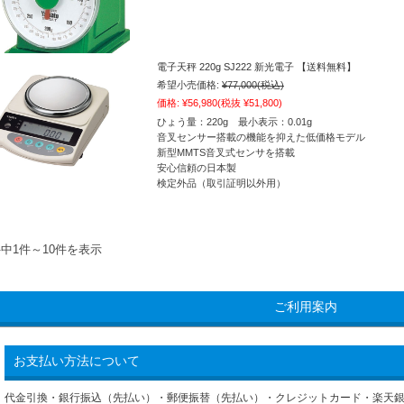
電子天秤 220g SJ222 新光電子 【送料無料】
希望小売価格:
¥77,000
(税込)
価格:
¥56,980
(税抜 ¥51,800)
ひょう量：220g 最小表示：0.01g
音叉センサー搭載の機能を抑えた低価格モデル
新型MMTS音叉式センサを搭載
安心信頼の日本製
検定外品（取引証明以外用）
件中1件～10件を表示
ご利用案内
お支払い方法について
代金引換・銀行振込（先払い）・郵便振替（先払い）・クレジットカード・楽天