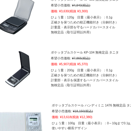
希望小売価格:
¥4,840
(税込)
価格:
¥3,630
(税抜 ¥3,300)
ひょう量：120g 目量（最小表示）：0.1g
正確さを保つための校正機能付き（分銅付き）
計量皿・表示部を守るハードカバースタイル
無検定品（取引証明以外用）
ポケッタブルスケール KP-104 無検定品 タニタ
希望小売価格:
¥7,865
(税込)
価格:
¥5,907
(税抜 ¥5,370)
ひょう量：200g 目量（最小表示）：0.1g
正確さを保つための校正機能付き（分銅付き）
計量部・表示を保護するハードカバースタイル
無検定品（取引証明以外用）
ポケッタブルスケール ハンディミニ 1476 無検定品 タ
希望小売価格:
¥18,150
(税込)
価格:
¥13,618
(税抜 ¥12,380)
ひょう量：100g 目量（最小表示）：0～10gまで0.1g、10
使いやすい横長デザイン