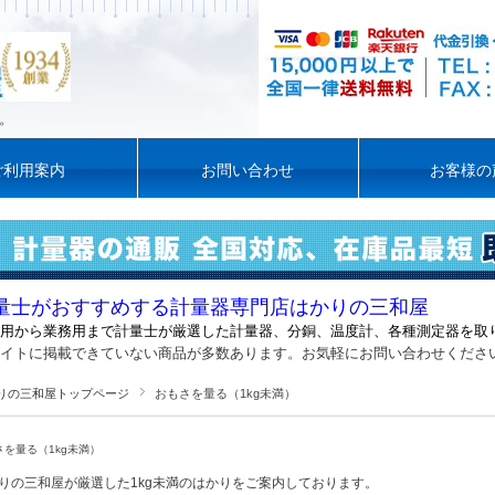
。
ご利用案内
お問い合わせ
お客様の
量士がおすすめする計量器専門店はかりの三和屋
用から業務用まで計量士が厳選した計量器
、
分銅、温度計、各種測定器を取
イトに掲載できていない商品が多数あります。お気軽にお問い合わせくださ
りの三和屋トップページ
おもさを量る（1kg未満）
さを量る（1kg未満）
りの三和屋が厳選した1kg未満のはかりをご案内しております。