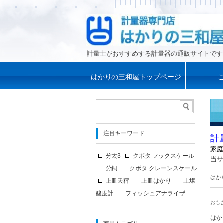
計量士がおすすめする計量器の通販サイトです
はかりの三和屋トップページ
注目キーワード
計
家庭
分太3
クボタ フックスケール
当サ
分銅
クボタ クレーンスケール
はか
上皿天秤
上皿はかり
土壌
酸度計
フィッシュアナライザ
おも
はか