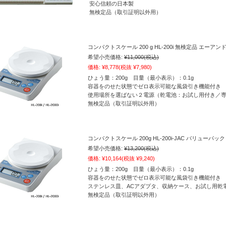
安心信頼の日本製
無検定品（取引証明以外用）
コンパクトスケール 200 g HL-200i 無検定品 エーアン
希望小売価格:
¥11,000
(税込)
価格:
¥8,778
(税抜 ¥7,980)
ひょう量：200g 目量（最小表示）：0.1g
容器をのせた状態でゼロ表示可能な風袋引き機能付き
使用場所を選ばない２電源（乾電池：お試し用付き／
無検定品（取引証明以外用）
コンパクトスケール 200g HL-200i-JAC バリューパ
希望小売価格:
¥13,200
(税込)
価格:
¥10,164
(税抜 ¥9,240)
ひょう量：200g 目量（最小表示）：0.1g
容器をのせた状態でゼロ表示可能な風袋引き機能付き
ステンレス皿、ACアダプタ、収納ケース、お試し用乾
無検定品（取引証明以外用）