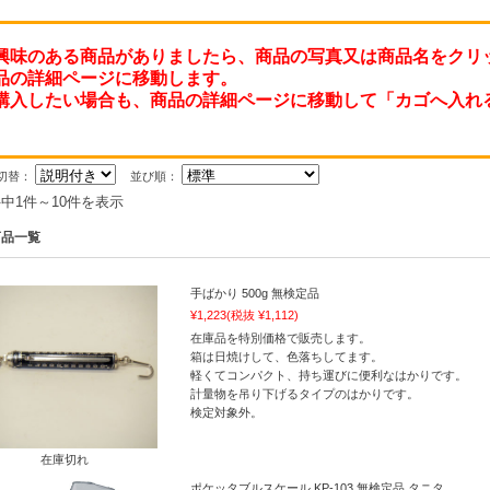
興味のある商品がありましたら、商品の写真又は商品名をクリ
品の詳細ページに移動します。
購入したい場合も、商品の詳細ページに移動して「カゴへ入れ
切替：
並び順：
件中1件～10件を表示
商品一覧
手ばかり 500g 無検定品
¥1,223
(税抜 ¥1,112)
在庫品を特別価格で販売します。
箱は日焼けして、色落ちしてます。
軽くてコンパクト、持ち運びに便利なはかりです。
計量物を吊り下げるタイプのはかりです。
検定対象外。
在庫切れ
ポケッタブルスケール KP-103 無検定品 タニタ