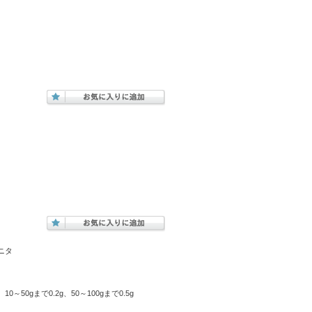
ニタ
～50gまで0.2g、50～100gまで0.5g