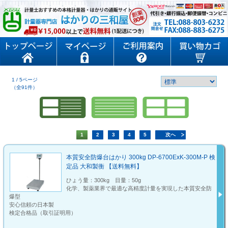
1 / 5ページ
（全91件）
1
2
3
4
5
次へ
本質安全防爆台はかり 300kg DP-6700ExK-300M-P 検
定品 大和製衡 【送料無料】
ひょう量：300kg 目量：50g
化学、製薬業界で最適な高精度計量を実現した本質安全防
爆型
安心信頼の日本製
検定合格品（取引証明用）