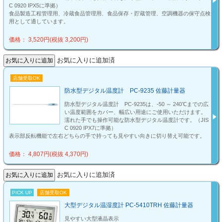
C 0920 IPX5に準拠）
食品製造工程管理用、冷蔵食品管理用、食品保存・貯蔵管理、空調機器の保守点検
用として適しています。
価格： 3,520円(税抜 3,200円)
お気に入りに追加済
店舗受取OK
防水型デジタル温度計 PC-9235 佐藤計量器
防水型デジタル温度計 PC-9235は、-50 ～ 240℃までの広
い温度範囲をカバー、幅広い用途にご使用いただけます。
濡れた手でも操作可能な防水型デジタル温度計です。（JIS
C 0920 IPX7に準拠）
表示部反転機能で左右どちらの手で持っても見やすい向きに切り替え可能です。
価格： 4,807円(税抜 4,370円)
お気に入りに追加済
PICK UP
店舗受取OK
大型デジタル温湿度計 PC-5410TRH 佐藤計量器
見やすい大型液晶表示