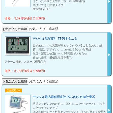
はかった温度が見やすいホールド機能付き
丸洗いできる防水タイプ
防水性能IPX7
価格： 3,091円(税抜 2,810円)
お気に入りに追加済
デジタル温湿度計 TT-538 タニタ
世界的にエコの意識が高まってきていることもあり、品
質、精度、デザイン、エコの重点をおいた商品
温度・湿度の快適レベルを5段階でお知らせ
過去の最高・最低温湿度を表示
アラーム機能、スヌーズ機能付き
価格： 5,148円(税抜 4,680円)
お気に入りに追加済
店舗受取OK
デジタル最高最低温度計 PC-3510 佐藤計量器
快適なリビングのために、暮らしのパートナーとしてお役
に立つラインナップ
本体内蔵センサと外部センサの2タイプを切り替えて使用が