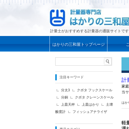
計量士がおすすめする計量器の通販サイトです
はかりの三和屋トップページ
注目キーワード
計
家庭
分太3
クボタ フックスケール
当サ
分銅
クボタ クレーンスケール
はか
上皿天秤
上皿はかり
土壌
酸度計
フィッシュアナライザ
軽
濡