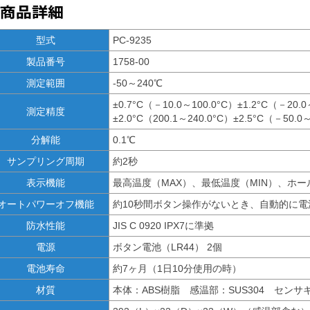
型式
PC-9235
製品番号
1758-00
測定範囲
-50～240℃
±0.7°C（－10.0～100.0°C）±1.2°C（－20.0
測定精度
±2.0°C（200.1～240.0°C）±2.5°C（－50.0
分解能
0.1℃
サンプリング周期
約2秒
表示機能
最高温度（MAX）、最低温度（MIN）、ホー
オートパワーオフ機能
約10秒間ボタン操作がないとき、自動的に電
防水性能
JIS C 0920 IPX7に準拠
電源
ボタン電池（LR44） 2個
電池寿命
約7ヶ月（1日10分使用の時）
材質
本体：ABS樹脂 感温部：SUS304 センサ