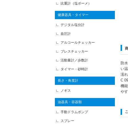
比重計（塩ボーメ）
健康器具・タイマー
デジタル塩分計
血圧計
アルコールチェッカー
ブレスチェッカー
活動量計／歩数計
防水
い温
タイマー・砂時計
濡れ
C 
長さ・角度計
機能
ノギス
やす
油器具・容器類
手動ドラムポンプ
スプレー