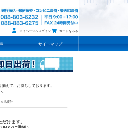
マイページへログイン
カートをみる
声
サイトマップ
り揃えて、お待ちしております。
い。
タル温度計
ただけます。
 IPX7に準拠）