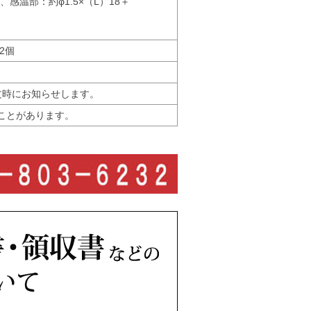
、感温部：約φ1.5×（L）18＋
2個
文時にお知らせします。
ことがあります。