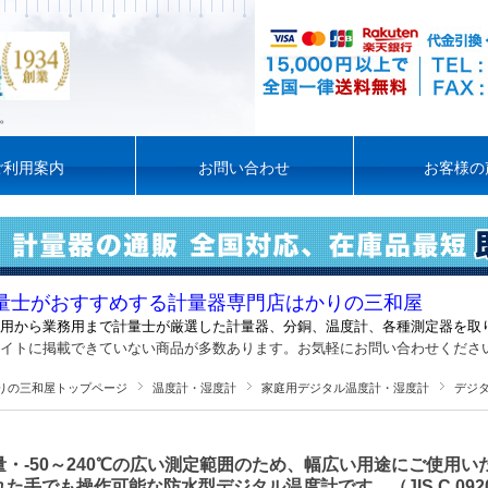
。
ご利用案内
お問い合わせ
お客様の
量士がおすすめする計量器専門店はかりの三和屋
用から業務用まで計量士が厳選した計量器
、
分銅、温度計、各種測定器を取
イトに掲載できていない商品が多数あります。お気軽にお問い合わせくださ
りの三和屋トップページ
温度計・湿度計
家庭用デジタル温度計・湿度計
デジ
量・-50～240℃の広い測定範囲のため、幅広い用途にご使用い
れた手でも操作可能な防水型デジタル温度計です。（JIS C 0920