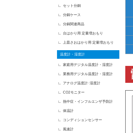
セット分銅
分銅ケース
分銅関連商品
台はかり用 定量増おもり
上皿さおはかり用 定量増おもり
温度計・湿度計
家庭用デジタル温度計・湿度計
業務用デジタル温度計・湿度計
アナログ温度計･湿度計
CO2モニター
熱中症・インフルエンザ予防計
体温計
コンディションセンサー
風速計