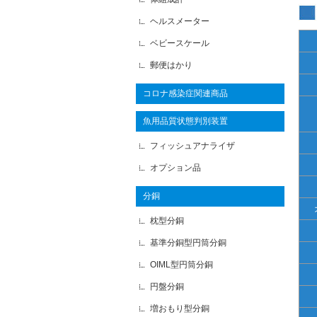
ヘルスメーター
ベビースケール
郵便はかり
コロナ感染症関連商品
魚用品質状態判別装置
フィッシュアナライザ
オプション品
分銅
枕型分銅
基準分銅型円筒分銅
OIML型円筒分銅
円盤分銅
増おもり型分銅