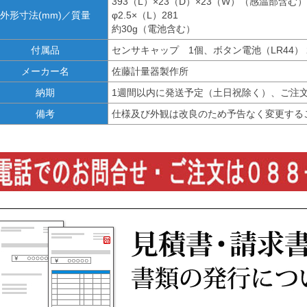
393（L）×23（D）×23（W）（感温部含む）
外形寸法(mm)／質量
φ2.5×（L）281
約30g（電池含む）
付属品
センサキャップ 1個、ボタン電池（LR44） 
メーカー名
佐藤計量器製作所
納期
1週間以内に発送予定（土日祝除く）、ご注
備考
仕様及び外観は改良のため予告なく変更する