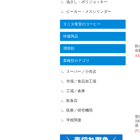
油さし・ポリジョッキー
ビーカー・メスシリンダー
タニタ食堂のコーヒー
特価商品
防
潤滑剤
佐
3,
業種別カテゴリ
スーパー／小売店
市場／食品加工場
工場／倉庫
飲食店
医療／研究機関
壁
学校関連
1
器
27