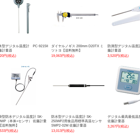
水型デジタル温度計 PC-9215II
ダイヤルノギス 200mm D20TX ミ
防滴型デジタル温度計 P
藤計量器
ツトヨ【送料無料】
藤計量器
520円(税込)
19,063円(税込)
3,520円(税込)
掛型防水デジタル温度計 SK-
防水型デジタル温度計 SK-
デジタル最高最低温度計
00WP（本体+センサ） 佐藤計量
250WP2用食品用標準高温センサ
佐藤計量器
【送料無料】
SWP2-02M 佐藤計量器
3,267円(税込)
,533円(税込)
13,013円(税込)