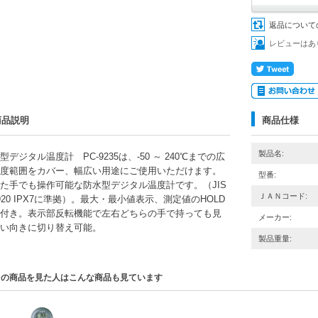
返品について
レビューはあ
商品説明
商品仕様
製品名:
型デジタル温度計 PC-9235は、-50 ～ 240℃までの広
度範囲をカバー、幅広い用途にご使用いただけます。
型番:
た手でも操作可能な防水型デジタル温度計です。（JIS
ＪＡＮコード:
0920 IPX7に準拠）。最大・最小値表示、測定値のHOLD
付き。表示部反転機能で左右どちらの手で持っても見
メーカー:
い向きに切り替え可能。
製品重量:
この商品を見た人はこんな商品も見ています