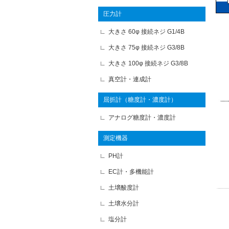
圧力計
大きさ 60φ 接続ネジ G1/4B
大きさ 75φ 接続ネジ G3/8B
大きさ 100φ 接続ネジ G3/8B
真空計・連成計
屈折計（糖度計・濃度計）
アナログ糖度計・濃度計
測定機器
PH計
EC計・多機能計
土壌酸度計
土壌水分計
塩分計