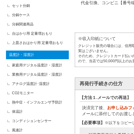
代金引換、コンビニ【番号
セット分銅
分銅ケース
分銅関連商品
台はかり用 定量増おもり
※収入印紙について
上皿さおはかり用 定量増おもり
クレジット販売の場合には、信用
実はございません。
温度計・湿度計
そのため、クレジットカード払い
ので、当店では50,000円以上
家庭用デジタル温度計・湿度計
業務用デジタル温度計・湿度計
再発行手続きの仕方
アナログ温度計･湿度計
CO2モニター
【方法１.メールでの再送】
熱中症・インフルエンザ予防計
決済完了後、
お申し込みフ
体温計
メールに添付してのお渡し
コンディションセンサー
【必要事項】
※以下をコピー
風速計