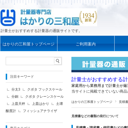
計量士がおすすめする計量器の通販サイトです。
はかりの三和屋トップページ
ご利用案内
注目キーワード
計量士がおすすめする計
家庭用から業務用まで計量士が厳
分太3
クボタ フックスケール
当サイトに掲載できていない商品
分銅
クボタ クレーンスケール
はかりの三和屋トップページ
見積
上皿天秤
上皿はかり
土壌
酸度計
フィッシュアナライザ
見積書などの書類の発行について
見積書・請求書・領収書などの書