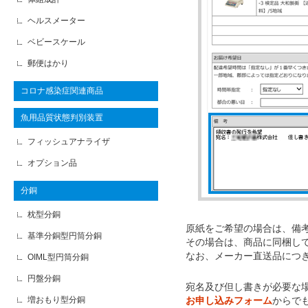
ヘルスメーター
ベビースケール
郵便はかり
コロナ感染症関連商品
魚用品質状態判別装置
フィッシュアナライザ
オプション品
分銅
枕型分銅
原紙をご希望の場合は、備
基準分銅型円筒分銅
その場合は、商品に同梱し
なお、メーカー直送品につ
OIML型円筒分銅
円盤分銅
宛名及び但し書きが必要な
増おもり型分銅
お申し込みフォーム
からで