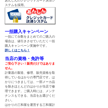
あんしんのクレジットカード決済シ
成計 インナースキャンデュ
ステムを採用。
アル『RD-917L』
タニタ『業務用ベビースケー
ル BD-715Aシリーズ』のご
紹介♬
一括購入キャンペーン
★大和製衡【DF870シリー
一括にて台数をまとめてのご購入の
ズ】ご紹介★
場合は、値引きさせていただく一括
購入キャンペーン実施中です。
新光電子【FMAシリーズ】 J
詳しくはこちら！
CSS校正証明書付き（当社実
当店の資格・免許等
施）を、特別価格でご提供！
ご安心下さい！販売だけではありま
せん。
※佐藤計量器 SK-181GT 入
計量器の製造、修理、販売資格を取
荷のお知らせ※
得しているはかりの専門店です。
は
かりにつきましては、一部メーカ品
大和製衡『DP-5700シリー
を除きほとんどのはかりが当店で修
ズ』商品ページ開設★☆
理できます。ご購入時には、メンテ
ナンスもできる、当店をお選びくだ
夏の熱中症対策必須アイテム
さい。
佐藤計量器【SK-181GT】★
はかりの三和屋を運営する三和屋計