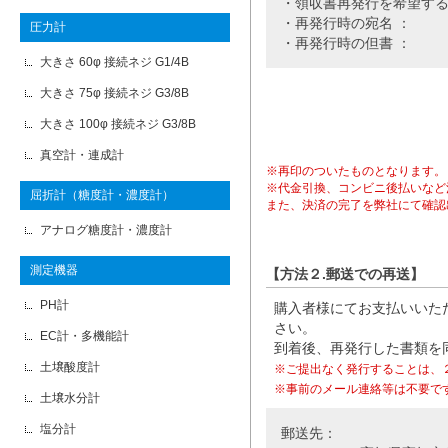
・領収書再発行を希望する
・再発行時の宛名 ：
圧力計
・再発行時の但書 ：
大きさ 60φ 接続ネジ G1/4B
大きさ 75φ 接続ネジ G3/8B
大きさ 100φ 接続ネジ G3/8B
真空計・連成計
※再印のついたものとなります。
※代金引換、コンビニ後払いなど
屈折計（糖度計・濃度計）
また、決済の完了を弊社にて確認
アナログ糖度計・濃度計
測定機器
【方法２.郵送での再送】
PH計
購入者様にてお支払いいた
さい。
EC計・多機能計
到着後、再発行した書類を
土壌酸度計
※ご提出なく発行することは、
※事前のメール連絡等は不要で
土壌水分計
塩分計
郵送先：