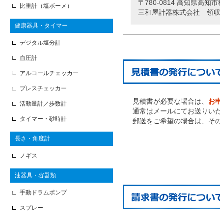
〒780-0814 高知県高知市
比重計（塩ボーメ）
三和屋計器株式会社 領
健康器具・タイマー
デジタル塩分計
血圧計
アルコールチェッカー
ブレスチェッカー
見積書が必要な場合は、
お
活動量計／歩数計
通常はメールにてお送りい
タイマー・砂時計
郵送をご希望の場合は、そ
長さ・角度計
ノギス
油器具・容器類
手動ドラムポンプ
スプレー