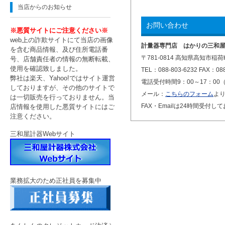
当店からのお知らせ
竹村電機製作所 土壌酸度計
特価セール
お問い合わせ
※悪質サイトにご注意ください※
大和製衡【UDS-300シリー
web上の詐欺サイトにて当店の画像
計量器専門店 はかりの三和
ズ】ご紹介
を含む商品情報、及び住所電話番
〒781-0814 高知県高知市稲荷
号、店舗責任者の情報の無断転載、
佐藤計量器【SK-181GT】再
使用を確認致しました。
TEL：088-803-6232 FAX：088
入荷のお知らせ
弊社は楽天、Yahoo!ではサイト運営
電話受付時間9：00～17：00
しておりますが、その他のサイトで
～ブログ移行のお知らせ～
メール：
こちらのフォーム
よ
は一切販売を行っておりません。当
FAX・Emailは24時間受付し
店情報を使用した悪質サイトにはご
宝計機『分太2シリーズ』の
注意ください。
ご紹介
三和屋計器Webサイト
タニタ デュアル周波数体組
成計 DC-430A-N ご紹介♩”
夏季休暇のお知らせと佐藤計
量器SK-181GTのご紹介
業務拡大のため正社員を募集中
お値打ち価格 大和製衡 ≪DP
-7900PW（ポールタイプ）≫
5地域限定
お値打ち価格♬ タニタ 体組