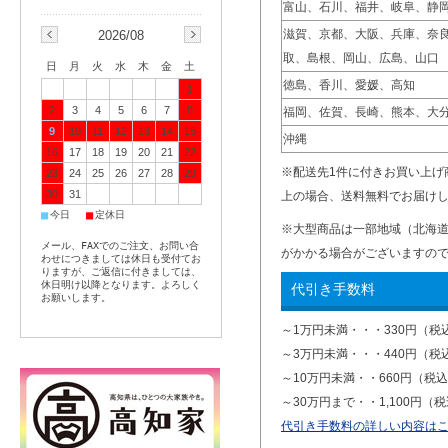
富山、石川、福井、岐阜、静
滋賀、京都、大阪、兵庫、奈
2026/08
取、島根、岡山、広島、山口
日
月
火
水
木
金
土
徳島、香川、愛媛、高知
1
2
3
4
5
6
7
8
福岡、佐賀、長崎、熊本、大
9
10
11
12
13
14
15
沖縄
16
17
18
19
20
21
22
※配送先1件に付きお買い上げ商
23
24
25
26
27
28
29
30
31
上の場合、送料無料でお届け
■
■
今日
定休日
※大型商品は一部地域（北海
メール、FAXでのご注文、お問い合
がかかる場合がございますの
わせにつきましては休日も受付てお
りますが、ご返信に付きましては、
休日明け以降となります。よろしく
代引き手数料
お願いします。
～1万円未満・・・330円（税
～3万円未満・・・440円（税
～10万円未満・・660円（税
～30万円まで・・1,100円（
代引き手数料の詳しい内容は