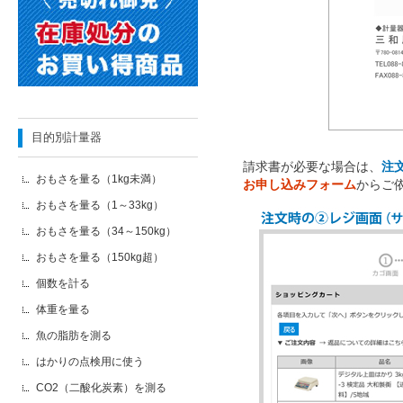
目的別計量器
請求書が必要な場合は、
注
おもさを量る（1kg未満）
お申し込みフォーム
からご
おもさを量る（1～33kg）
おもさを量る（34～150kg）
おもさを量る（150kg超）
個数を計る
体重を量る
魚の脂肪を測る
はかりの点検用に使う
CO2（二酸化炭素）を測る