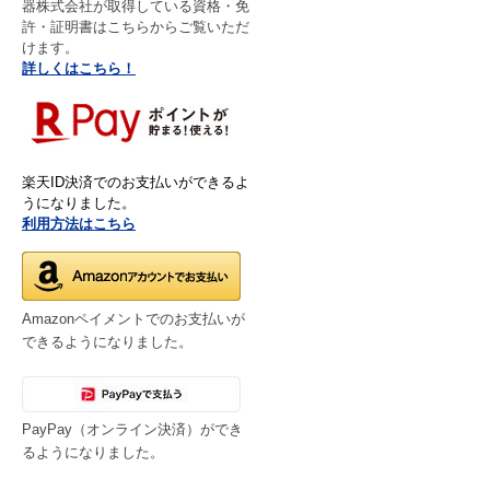
器株式会社が取得している資格・免
許・証明書はこちらからご覧いただ
はかりの基本知識～最小測定
けます。
量とは～
詳しくはこちら！
新光電子『SJシリーズ』ご
紹介♩”
特価商品 フルプラ【オイル
ジョッキー・ポリジョッキ
楽天ID決済でのお支払いができるよ
ー】
うになりました。
利用方法はこちら
★大和製衡【UDS-300シリー
ズ】ご紹介★
～大和製衡 ≪みどりのハカ
リ≫ 一部生産終了のお知ら
Amazonペイメントでのお支払いが
せ～
できるようになりました。
タニタ 業務用精密体重計
《WB-150》 ご紹介
『秤』の由来は？
PayPay（オンライン決済）ができ
るようになりました。
～★クボタ『KLシリーズ』
ご紹介★～