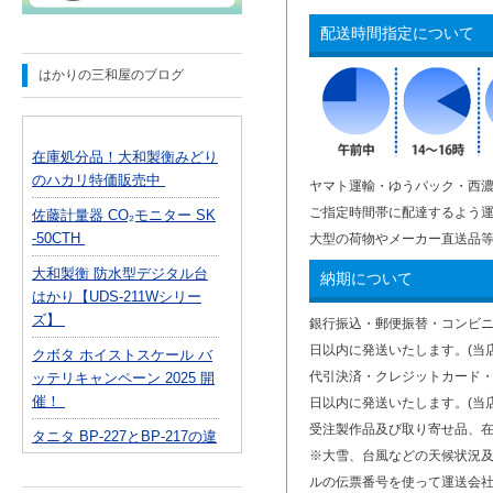
配送時間指定について
はかりの三和屋のブログ
在庫処分品！大和製衡みどり
のハカリ特価販売中
ヤマト運輸・ゆうパック・西
ご指定時間帯に配達するよう
佐藤計量器 CO₂モニター SK
-50CTH
大型の荷物やメーカー直送品
大和製衡 防水型デジタル台
納期について
はかり【UDS-211Wシリー
ズ】
銀行振込・郵便振替・コンビニ
日以内に発送いたします。(当
クボタ ホイストスケール バ
代引決済・クレジットカード・
ッテリキャンペーン 2025 開
催！
日以内に発送いたします。(当
受注製作品及び取り寄せ品、
タニタ BP-227とBP-217の違
※大雪、台風などの天候状況
いとは？選び方ガイド付き！
ルの伝票番号を使って運送会