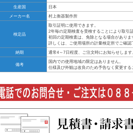
生産国
日本
メーカー名
村上衡器製作所
取引証明に使用できます。
2年毎の定期検査を受検することにより取引
検定品
初回の定期検査は、免除となる場合がありま
詳しくは、ご使用場所の計量検定所でご確認
納期
通常4～7日程度、ご注文時にお知らせします
国内での使用地域の限定はありません。
備考
仕様及び外観は改良のため予告なく変更する