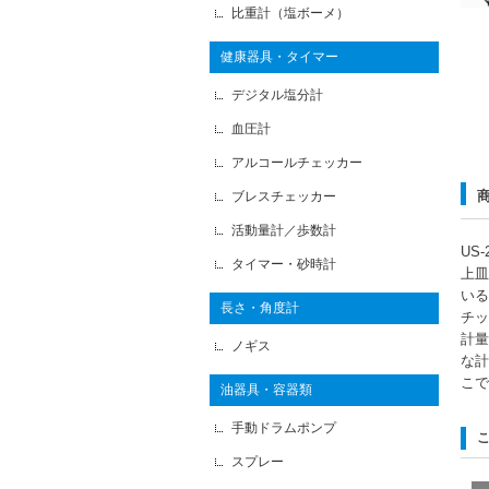
比重計（塩ボーメ）
健康器具・タイマー
デジタル塩分計
血圧計
アルコールチェッカー
ブレスチェッカー
活動量計／歩数計
US
タイマー・砂時計
上皿
いる
長さ・角度計
チッ
計量
ノギス
な計
こで
油器具・容器類
手動ドラムポンプ
スプレー