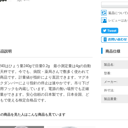
返品について
レビューはあ
商品説明
商品仕様
製品名:
-240はひょう量240gで目量0.2g 最小測定量は4gの自動
天秤です。今でも、病院・薬局さんで数多く使われて
型番:
商品です。計量値が指針により直読できます。マグネ
メーカー:
クダンバーにより指針の停止は速やかです。吊り下げ
用フックを内蔵しています。電源の無い場所でも正確
外寸法:
量ができます。安心信頼の日本製です。日本全国、ど
製品重量:
もで使える検定合格品です。
この商品を見た人はこんな商品も見ています