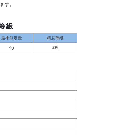
ます。
最小測定量
精度等級
4g
3級