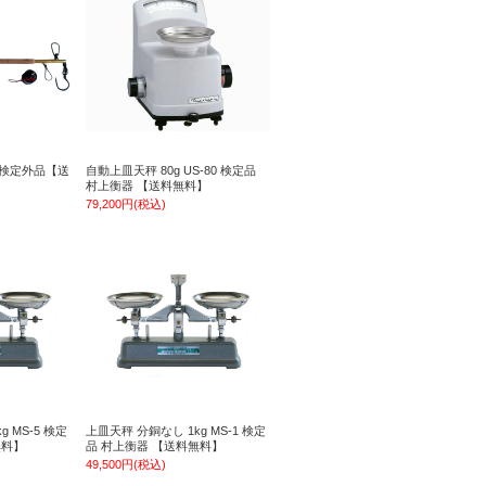
g 検定外品【送
自動上皿天秤 80g US-80 検定品
村上衡器 【送料無料】
79,200円(税込)
 MS-5 検定
上皿天秤 分銅なし 1kg MS-1 検定
無料】
品 村上衡器 【送料無料】
49,500円(税込)