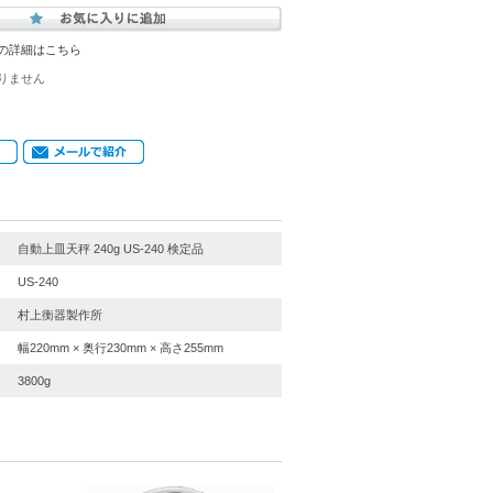
の詳細はこちら
りません
自動上皿天秤 240g US-240 検定品
US-240
村上衡器製作所
幅220mm × 奥行230mm × 高さ255mm
3800g