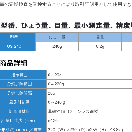
年毎の定期検査を受検することにより取引証明用として使用でき
型番
ひょう量
目量
US-240
240g
0.2g
指示範囲
0～20g
分銅加除範囲
0～220g
分銅加除間隔
20g
風袋引範囲
0～240ｇ
計量皿材質
非磁性18-8ステンレス鋼製
計量皿寸法（mm）
φ120
外形寸法（mm）／自重
220（W）×230（D）×255（H）／3.8kg