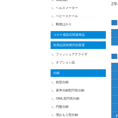
2
ヘルスメーター
ベビースケール
郵便はかり
コロナ感染症関連商品
魚用品質状態判別装置
フィッシュアナライザ
オプション品
分銅
枕型分銅
基準分銅型円筒分銅
OIML型円筒分銅
円盤分銅
増おもり型分銅