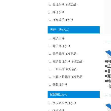
台はかり（検定品）
棒はかり
ばね式手はかり
天秤（天びん）
電子天秤
電子台はかり
電子天秤（検定品）
■
電子台はかり（検定品）
■
上皿天秤（検定品）
■
■
自動上皿天秤（検定品）
■
個数はかり
使
家庭用はかり
クッキングはかり
体組成計