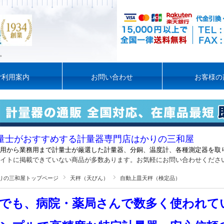
。
ご利用案内
お問い合わせ
お客様の
量士がおすすめする計量器専門店はかりの三和屋
用から業務用まで計量士が厳選した計量器
、
分銅、温度計、各種測定器を取
イトに掲載できていない商品が多数あります。お気軽にお問い合わせくださ
りの三和屋トップページ
天秤（天びん）
自動上皿天秤（検定品）
でも、病院・薬局さんで数多く使われて