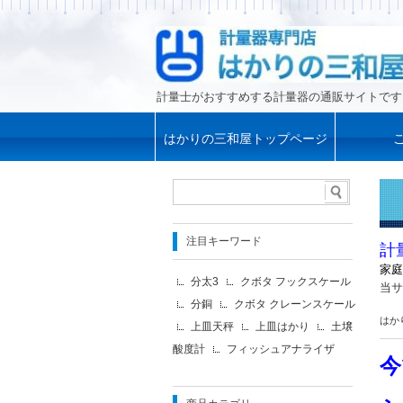
計量士がおすすめする計量器の通販サイトです
はかりの三和屋トップページ
注目キーワード
計
家庭
分太3
クボタ フックスケール
当サ
分銅
クボタ クレーンスケール
はか
上皿天秤
上皿はかり
土壌
酸度計
フィッシュアナライザ
今