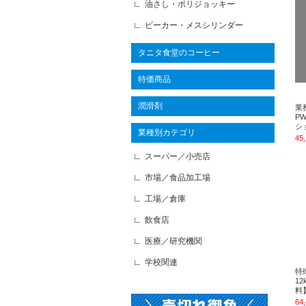
油さし・ポリジョッキー
ビーカー・メスシリンダー
タニタ食堂のコーヒー
特価商品
潤滑剤
業
P
シ
業種別カテゴリ
45
スーパー／小売店
市場／食品加工場
工場／倉庫
飲食店
医療／研究機関
学校関連
特
12
料
64