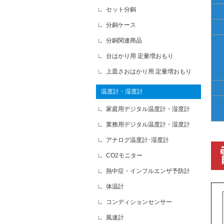
セット分銅
分銅ケース
分銅関連商品
台はかり用 定量増おもり
上皿さおはかり用 定量増おもり
温度計・湿度計
家庭用デジタル温度計・湿度計
業務用デジタル温度計・湿度計
アナログ温度計･湿度計
CO2モニター
熱中症・インフルエンザ予防計
体温計
コンディションセンサー
風速計