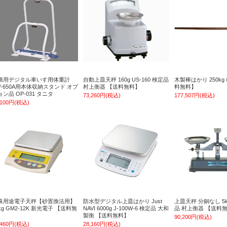
務用デジタル車いす用体重計
自動上皿天秤 160g US-160 検定品
木製棒はかり 250k
W-650A用本体収納スタンド オプ
村上衡器 【送料無料】
料無料】
ョン品 OP-031 タニタ
73,260円(税込)
177,507円(税込)
,100円(税込)
殊用途電子天秤【砂置換法用】
防水型デジタル上皿はかり Just
上皿天秤 分銅なし 5kg
kg GM2-12K 新光電子 【送料無
NAVI 6000g J-100W-6 検定品 大和
品 村上衡器 【送料
】
製衡 【送料無料】
90,200円(税込)
,460円(税込)
28,160円(税込)