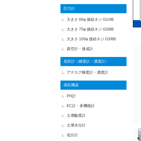
圧力計
大きさ 60φ 接続ネジ G1/4B
大きさ 75φ 接続ネジ G3/8B
大きさ 100φ 接続ネジ G3/8B
真空計・連成計
屈折計（糖度計・濃度計）
アナログ糖度計・濃度計
測定機器
PH計
EC計・多機能計
土壌酸度計
土壌水分計
塩分計