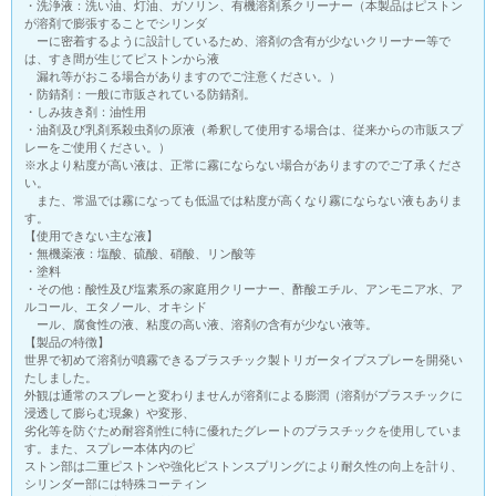
・洗浄液：洗い油、灯油、ガソリン、有機溶剤系クリーナー（本製品はピストン
が溶剤で膨張することでシリンダ
ーに密着するように設計しているため、溶剤の含有が少ないクリーナー等で
は、すき間が生じてピストンから液
漏れ等がおこる場合がありますのでご注意ください。）
・防錆剤：一般に市販されている防錆剤。
・しみ抜き剤：油性用
・油剤及び乳剤系殺虫剤の原液（希釈して使用する場合は、従来からの市販スプ
レーをご使用ください。）
※水より粘度が高い液は、正常に霧にならない場合がありますのでご了承くださ
い。
また、常温では霧になっても低温では粘度が高くなり霧にならない液もありま
す。
【使用できない主な液】
・無機薬液：塩酸、硫酸、硝酸、リン酸等
・塗料
・その他：酸性及び塩素系の家庭用クリーナー、酢酸エチル、アンモニア水、ア
ルコール、エタノール、オキシド
ール、腐食性の液、粘度の高い液、溶剤の含有が少ない液等。
【製品の特徴】
世界で初めて溶剤が噴霧できるプラスチック製トリガータイプスプレーを開発い
たしました。
外観は通常のスプレーと変わりませんが溶剤による膨潤（溶剤がプラスチックに
浸透して膨らむ現象）や変形、
劣化等を防ぐため耐容剤性に特に優れたグレートのプラスチックを使用していま
す。また、スプレー本体内のピ
ストン部は二重ピストンや強化ピストンスプリングにより耐久性の向上を計り、
シリンダー部には特殊コーティン