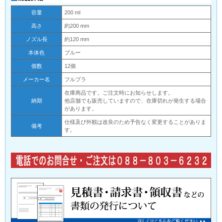
容量
200 ml
高さ
約200 mm
ノズル長
約120 mm
本体色
ブルー
個数
12個
メーカー名
フルプラ
在庫商品です。ご注文時にお知らせします。
納期
他店舗でも販売していますので、在庫切れが発生する場合
があります。
仕様及び外観は改良のため予告なく変更することがありま
備考
す。