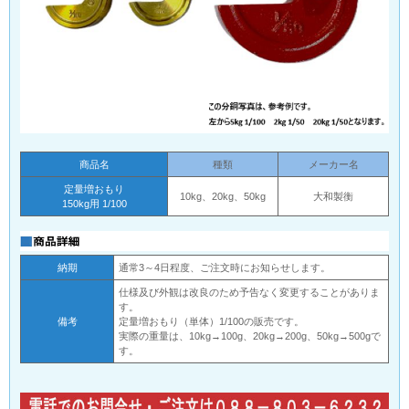
商品名
種類
メーカー名
定量増おもり
10kg、20kg、50kg
大和製衡
150kg用 1/100
納期
通常3～4日程度、ご注文時にお知らせします。
仕様及び外観は改良のため予告なく変更することがありま
す。
備考
定量増おもり（単体）1/100の販売です。
実際の重量は、10kg→100g、20kg→200g、50kg→500gで
す。