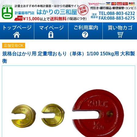
店舗受取OK
規格台はかり用 定量増おもり（単体）1/100 150kg用 大和製
衡