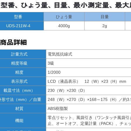
型番
ひょう量
目量
UDS-211W-4
4000g
2g
計量方式
電気抵抗線式
精度等級
3級
精度
1/2000
表示形式
LCD（液晶表示） 12（W）×23（H）mm
載皿寸法（mm）
230（W）×230（D）
外形寸法（mm）／自重
248（W）×270（D）×168～175（H）／約3.
材質
ABS樹脂製
零点リセット、風袋引き（ワンタッチ風袋引
機能
止、オートオフ、定量計量（PACK）、チェッ