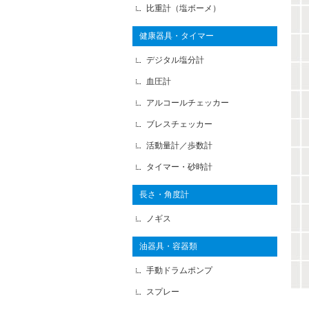
比重計（塩ボーメ）
健康器具・タイマー
デジタル塩分計
血圧計
アルコールチェッカー
ブレスチェッカー
活動量計／歩数計
タイマー・砂時計
長さ・角度計
ノギス
油器具・容器類
手動ドラムポンプ
スプレー