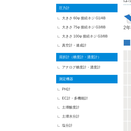
圧力計
大きさ 60φ 接続ネジ G1/4B
大きさ 75φ 接続ネジ G3/8B
2
大きさ 100φ 接続ネジ G3/8B
真空計・連成計
屈折計（糖度計・濃度計）
アナログ糖度計・濃度計
測定機器
PH計
EC計・多機能計
土壌酸度計
土壌水分計
塩分計