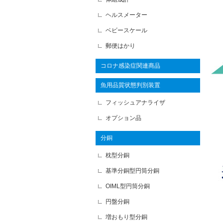
ヘルスメーター
ベビースケール
郵便はかり
コロナ感染症関連商品
魚用品質状態判別装置
フィッシュアナライザ
オプション品
分銅
枕型分銅
基準分銅型円筒分銅
OIML型円筒分銅
円盤分銅
増おもり型分銅