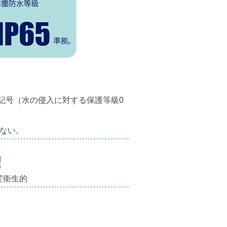
2記号（水の侵入に対する保護等級0
ない。
変衛生的