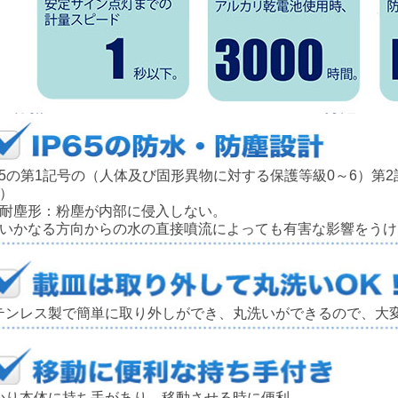
P65の第1記号の（人体及び固形異物に対する保護等級0～6）第
8）
：耐塵形：粉塵が内部に侵入しない。
：いかなる方向からの水の直接噴流によっても有害な影響をうけ
テンレス製で簡単に取り外しができ、丸洗いができるので、大
かり本体に持ち手があり、移動させる時に便利