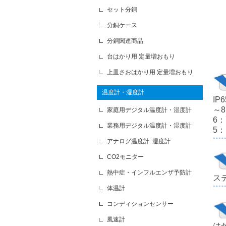
セット分銅
分銅ケース
分銅関連商品
台はかり用 定量増おもり
上皿さおはかり用 定量増おもり
温度計・湿度計
I
～
家庭用デジタル温度計・湿度計
6
業務用デジタル温度計・湿度計
5
アナログ温度計･湿度計
CO2モニター
熱中症・インフルエンザ予防計
ス
体温計
コンディションセンサー
風速計
は