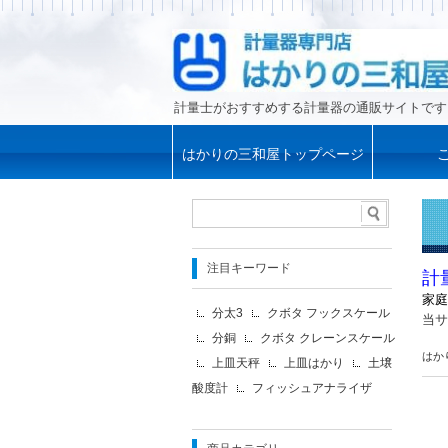
計量士がおすすめする計量器の通販サイトです
はかりの三和屋トップページ
注目キーワード
計
家庭
分太3
クボタ フックスケール
当サ
分銅
クボタ クレーンスケール
はか
上皿天秤
上皿はかり
土壌
酸度計
フィッシュアナライザ