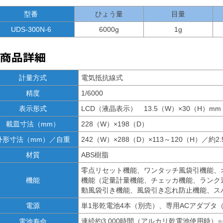
型番
ひょう量
目量
UDS-300N-6
6000g
1g
計量方式
電気抵抗線式
精度
1/6000
表示形式
LCD（液晶表示） 13.5（W）×30（H）mm
載皿寸法（mm）
228（W）×198（D）
外形寸法（mm）／自重
242（W）×288（D）×113～120（H）／約2.
材質
ABS樹脂
零点リセット機能、ワンタッチ風袋引機能、
機能
機能（定量計量機能、チェッカ機能、ランク
動風袋引き機能、風袋引き忘れ防止機能、ス
電源
単1形乾電池4本（別売）、専用ACアダプタ
連続約3,000時間（アルカリ乾電池使用時）
電池寿命
※