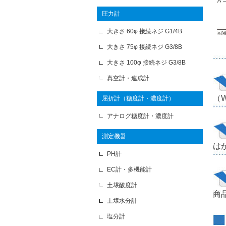
圧力計
大きさ 60φ 接続ネジ G1/4B
大きさ 75φ 接続ネジ G3/8B
大きさ 100φ 接続ネジ G3/8B
真空計・連成計
（
屈折計（糖度計・濃度計）
アナログ糖度計・濃度計
測定機器
は
PH計
EC計・多機能計
土壌酸度計
商
土壌水分計
塩分計