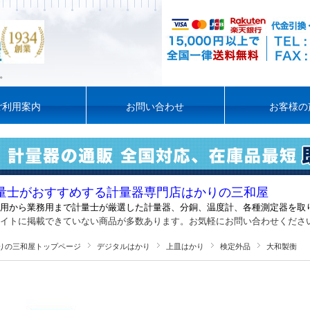
。
ご利用案内
お問い合わせ
お客様の
量士がおすすめする計量器専門店はかりの三和屋
用から業務用まで計量士が厳選した計量器
、
分銅、温度計、各種測定器を取
イトに掲載できていない商品が多数あります。お気軽にお問い合わせくださ
りの三和屋トップページ
デジタルはかり
上皿はかり
検定外品
大和製衡