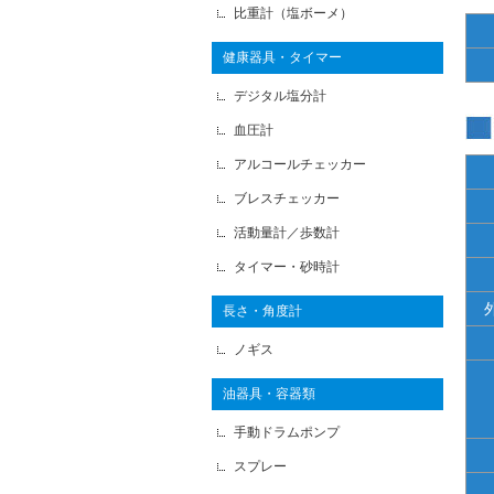
比重計（塩ボーメ）
健康器具・タイマー
デジタル塩分計
血圧計
アルコールチェッカー
ブレスチェッカー
活動量計／歩数計
タイマー・砂時計
長さ・角度計
ノギス
油器具・容器類
手動ドラムポンプ
スプレー