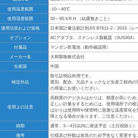
使用温度範囲
-10～40℃
使用湿度範囲
30～85％R.H.（結露無きこと）
適用法規および規格
日本国計量法新計則JIS B7611-2：2015（
オプション
ACアダプタ、ステンレス製載皿（SUS304）
付属品
マンガン乾電池（動作確認用）
メーカー名
大和製衡株式会社
生産国
中国
取引証明以外用です。
検定外品
選別、配合、欠品チェックなど生産工程内の
の用途にお使いください。
高精度のデジタルはかりは、精度が高いため
正しい計量をするためには、使用場所での校
使用上の注意
はかりは使用時や保管時に急激な温度変化を
障となる場合があります。ご注意ください。
納期
通常、3～4日以内に発送予定（土日祝除く）
備考
仕様及び外観は改良のため予告なく変更する