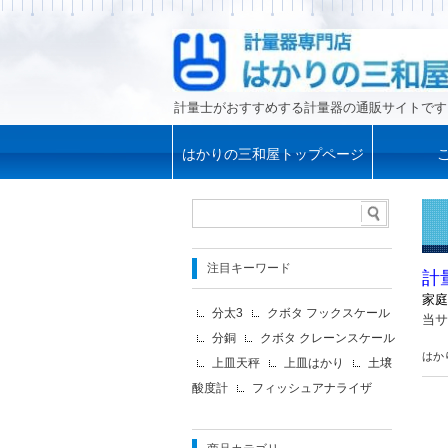
計量士がおすすめする計量器の通販サイトです
はかりの三和屋トップページ
注目キーワード
計
家庭
分太3
クボタ フックスケール
当サ
分銅
クボタ クレーンスケール
はか
上皿天秤
上皿はかり
土壌
酸度計
フィッシュアナライザ