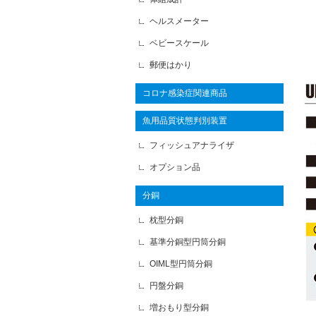
ヘルスメーター
ベビースケール
郵便はかり
コロナ感染症関連商品
魚用品質状態判別装置
フィッシュアナライザ
オプション品
分銅
枕型分銅
基準分銅型円筒分銅
OIML型円筒分銅
円盤分銅
増おもり型分銅