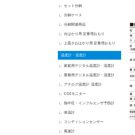
セット分銅
分銅ケース
分銅関連商品
台はかり用 定量増おもり
上皿さおはかり用 定量増おもり
温度計・湿度計
家庭用デジタル温度計・湿度計
業務用デジタル温度計・湿度計
アナログ温度計･湿度計
CO2モニター
熱中症・インフルエンザ予防計
体温計
コンディションセンサー
風速計