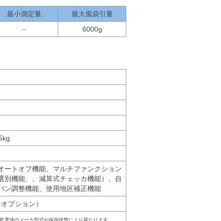
最小測定量
最大風袋引量
－
6000g
5kg
オートオフ機能、マルチファンクション
選別機能、、減算式チェッカ機能）、自
パン調整機能、使用地区補正機能
（オプション）
乾電池のメーカ型式や保存状態により異なります。