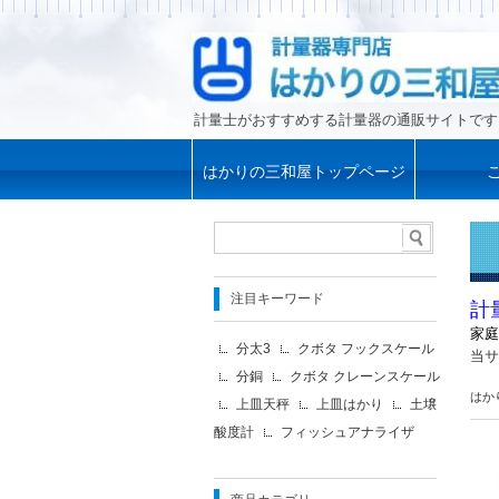
計量士がおすすめする計量器の通販サイトです
はかりの三和屋トップページ
注目キーワード
計
家庭
分太3
クボタ フックスケール
当サ
分銅
クボタ クレーンスケール
はか
上皿天秤
上皿はかり
土壌
酸度計
フィッシュアナライザ