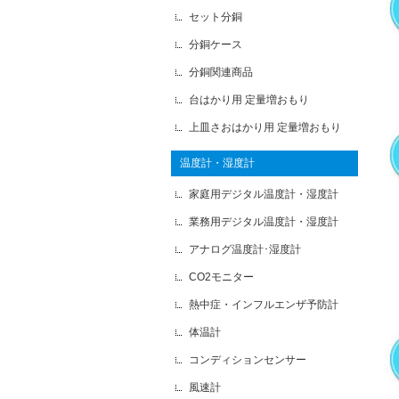
セット分銅
分銅ケース
分銅関連商品
台はかり用 定量増おもり
上皿さおはかり用 定量増おもり
温度計・湿度計
家庭用デジタル温度計・湿度計
業務用デジタル温度計・湿度計
アナログ温度計･湿度計
CO2モニター
熱中症・インフルエンザ予防計
体温計
コンディションセンサー
風速計