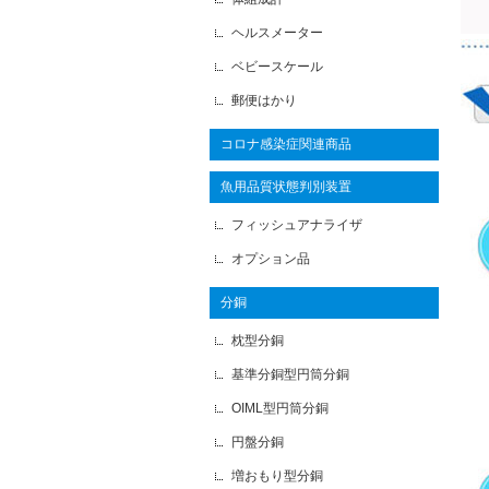
ヘルスメーター
ベビースケール
郵便はかり
コロナ感染症関連商品
魚用品質状態判別装置
フィッシュアナライザ
オプション品
分銅
枕型分銅
基準分銅型円筒分銅
OIML型円筒分銅
円盤分銅
増おもり型分銅