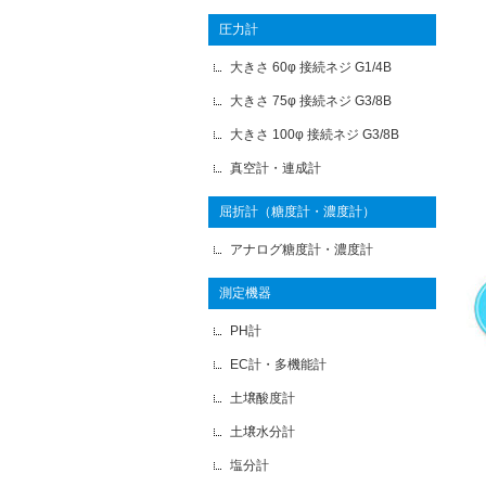
圧力計
大きさ 60φ 接続ネジ G1/4B
大きさ 75φ 接続ネジ G3/8B
大きさ 100φ 接続ネジ G3/8B
真空計・連成計
屈折計（糖度計・濃度計）
アナログ糖度計・濃度計
測定機器
PH計
EC計・多機能計
土壌酸度計
土壌水分計
塩分計