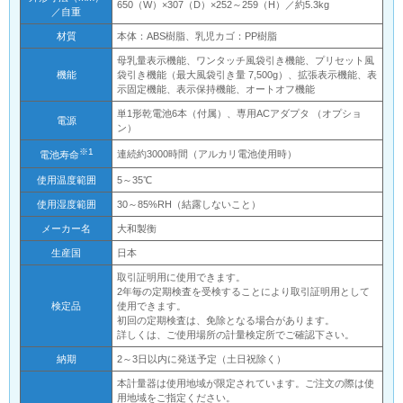
650（W）×307（D）×252～259（H）／約5.3kg
／自重
材質
本体：ABS樹脂、乳児カゴ：PP樹脂
母乳量表示機能、ワンタッチ風袋引き機能、プリセット風
機能
袋引き機能（最大風袋引き量 7,500g）、拡張表示機能、表
示固定機能、表示保持機能、オートオフ機能
単1形乾電池6本（付属）、専用ACアダプタ （オプショ
電源
ン）
※1
連続約3000時間（アルカリ電池使用時）
電池寿命
使用温度範囲
5～35℃
使用湿度範囲
30～85%RH（結露しないこと）
メーカー名
大和製衡
生産国
日本
取引証明用に使用できます。
2年毎の定期検査を受検することにより取引証明用として
検定品
使用できます。
初回の定期検査は、免除となる場合があります。
詳しくは、ご使用場所の計量検定所でご確認下さい。
納期
2～3日以内に発送予定（土日祝除く）
本計量器は使用地域が限定されています。ご注文の際は使
用地域をご指定ください。