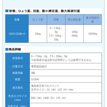
最大風袋引
型番
ひょう量
目量
最小測定量
量
0～7.5kg：
5g
100g
UDS-211Be-K
15kg
15000g
7.5～15kg：
200g
10g
0～7.5kg：2g、7.5～15kg：5g
拡張表示
※拡張表示値は取引証明用としては使用できません。
計量方式
電気抵抗線式
精度等級
3級
精度
1/1500
液晶表示管:7セグメント
表示形式
文字サイズ：12（W）×23（H）mm
乳児カゴサイズ
650（W）×300（D）×75（H）
（mm）
外形寸法（mm）