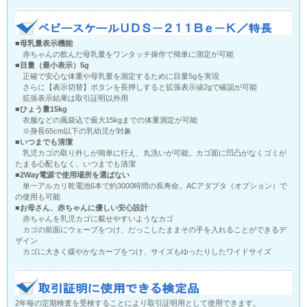
■母乳量表示機能
赤ちゃんの飲んだ母乳量をワンタッチ操作で簡単に測定が可能
■目量（最小表示）5g
正確で安心な体重や母乳量を測定するために目量5gを実現
さらに【表示切替】ボタンを長押しすると拡張表示値2gで確認が可能
拡張表示結果は取引証明以外用
■ひょう量15kg
衣服などの風袋込で最大15kgまでの体重測定が可能
※身長65cm以下の乳幼児が対象
■いつまでも清潔
乳児カゴの取り外しが簡単に行え、丸洗いが可能。カゴ面に凹凸がなくゴミが
たまる心配もなく、いつまでも清潔
■2Way電源で使用場所を選ばない
単一アルカリ乾電池6本で約3000時間の長寿命。ACアダプタ（オプション）で
の使用も可能
■お母さん、赤ちゃんに優しい安心設計
赤ちゃんを乳児カゴに載せやすいようなカゴ
カゴの前面にウェーブをつけ、だっこしたままその手を入れることができるデ
ザイン
カゴに大きく緩やかなカーブをつけ、サイズもゆったりしたワイドサイズ
2年毎の定期検査を受検することにより取引証明用として使用できます。