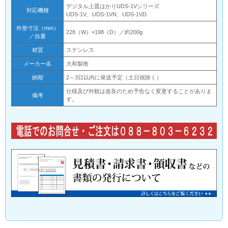
デジタル上皿はかりUDS-1Vシリーズ
対応機種
UDS-1V、UDS-1VN、UDS-1VD
外形寸法（mm）
228（W）×198（D）／約200g
／自重
材質
ステンレス
メーカー名
大和製衡
納期
2～3日以内に発送予定（土日祝除く）
仕様及び外観は改良のため予告なく変更することがありま
備考
す。