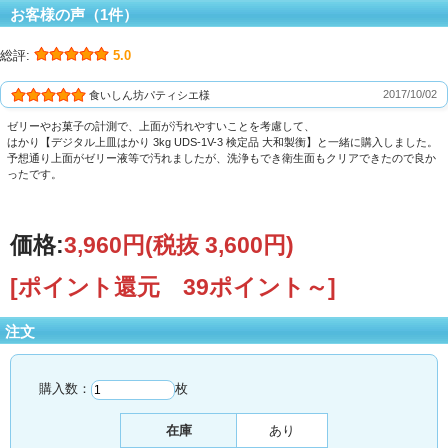
お客様の声（1件）
総評:
5.0
2017/10/02
食いしん坊パティシエ様
ゼリーやお菓子の計測で、上面が汚れやすいことを考慮して、
はかり【デジタル上皿はかり 3kg UDS-1V-3 検定品 大和製衡】と一緒に購入しました。
予想通り上面がゼリー液等で汚れましたが、洗浄もでき衛生面もクリアできたので良か
ったです。
価格:
3,960円
(税抜 3,600円)
[ポイント還元 39ポイント～]
注文
購入数：
枚
在庫
あり