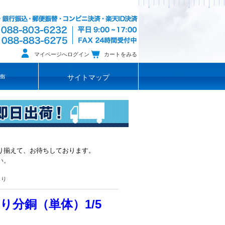
マイページへログイン
カートをみる
声
サイトマップ
り揃えて、お待ちしております。
い。
もり
分銅（単体）1/5