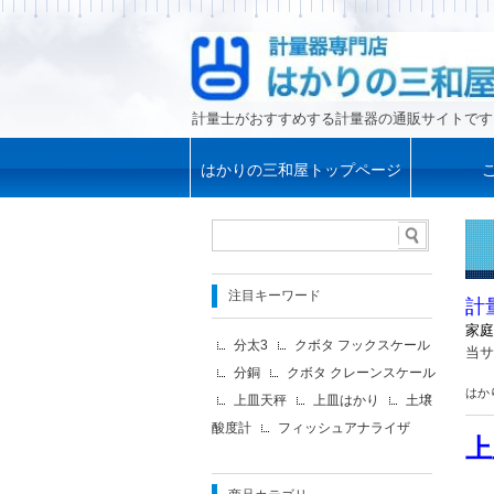
計量士がおすすめする計量器の通販サイトです
はかりの三和屋トップページ
注目キーワード
計
家庭
分太3
クボタ フックスケール
当サ
分銅
クボタ クレーンスケール
はか
上皿天秤
上皿はかり
土壌
酸度計
フィッシュアナライザ
上