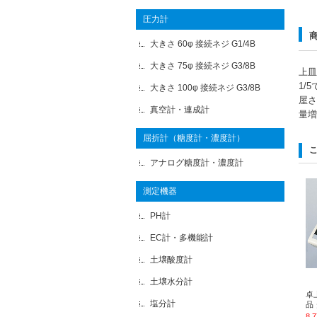
圧力計
大きさ 60φ 接続ネジ G1/4B
大きさ 75φ 接続ネジ G3/8B
上皿
1/
大きさ 100φ 接続ネジ G3/8B
屋さ
真空計・連成計
量増
屈折計（糖度計・濃度計）
アナログ糖度計・濃度計
測定機器
PH計
EC計・多機能計
土壌酸度計
土壌水分計
卓上
塩分計
品
8,