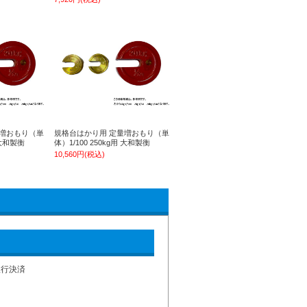
量増おもり（単
規格台はかり用 定量増おもり（単
 大和製衡
体）1/100 250kg用 大和製衡
10,560円(税込)
銀行決済