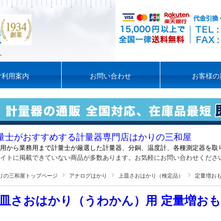
。
ご利用案内
お問い合わせ
お客様の
量士がおすすめする計量器専門店はかりの三和屋
用から業務用まで計量士が厳選した計量器
、
分銅、温度計、各種測定器を取
イトに掲載できていない商品が多数あります。お気軽にお問い合わせくださ
りの三和屋トップページ
アナログはかり
上皿さおはかり（検定品）
定量増お
皿さおはかり（うわかん）用 定量増おもり