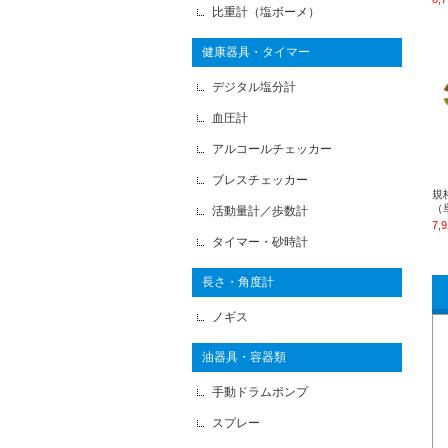
比重計（塩ボーメ）
健康器具・タイマー
デジタル塩分計
血圧計
アルコールチェッカー
ブレスチェッカー
規
（単
活動量計／歩数計
7,
タイマー・砂時計
長さ・角度計
ノギス
油器具・容器類
手動ドラムポンプ
スプレー