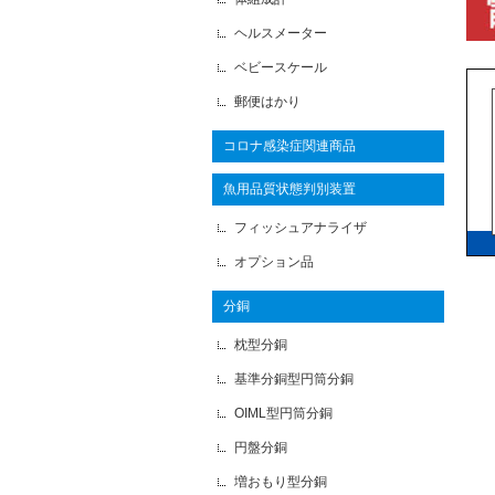
ヘルスメーター
ベビースケール
郵便はかり
コロナ感染症関連商品
魚用品質状態判別装置
フィッシュアナライザ
オプション品
分銅
枕型分銅
基準分銅型円筒分銅
OIML型円筒分銅
円盤分銅
増おもり型分銅