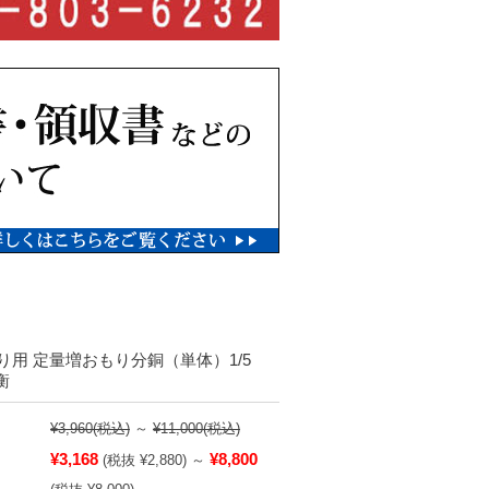
り用 定量増おもり分銅（単体）1/5
衡
¥3,960
(税込)
～
¥11,000
(税込)
¥3,168
¥8,800
(税抜 ¥2,880)
～