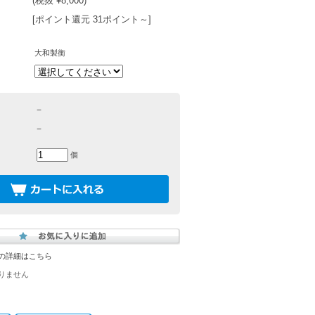
(税抜 ¥8,000)
[ポイント還元 31ポイント～]
大和製衡
－
－
個
の詳細はこちら
りません