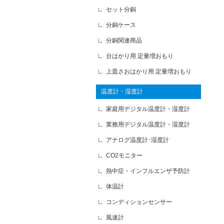
セット分銅
分銅ケース
分銅関連商品
台はかり用 定量増おもり
上皿さおはかり用 定量増おもり
温度計・湿度計
家庭用デジタル温度計・湿度計
業務用デジタル温度計・湿度計
アナログ温度計･湿度計
CO2モニター
熱中症・インフルエンザ予防計
体温計
コンディションセンサー
風速計