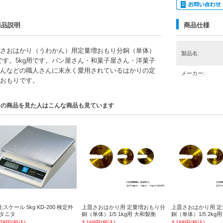
商品説明
商品仕様
さおはかり（うわかん）用定量増おもり分銅（単体）
製品名:
5です。5kg用です。パン屋さん・和菓子屋さん・洋菓子
んなどの職人さんに末永く愛用されているはかりの定
メーカー:
おもりです。
この商品を見た人はこんな商品も見ています
スケール 5kg KD-200 検定外
上皿さおはかり用 定量増おもり分
上皿さおはかり用 
 タニタ
銅（単体）1/5 1kg用 大和製衡
銅（単体）1/5 2kg
778円(税込)
3,168円(税込)
3,168円(税込)