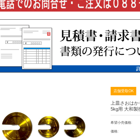
店舗受取OK
上皿さおはか
5kg用 大和製
希望小売価格:
価格: