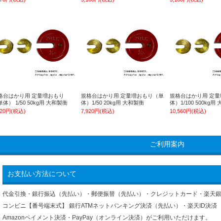
格台はかり用 定量増おもり
規格台はかり用 定量増おもり（単
規格台はかり用 定
体） 1/50 50kg用 大和製衡
体）1/50 20kg用 大和製衡
体）1/100 500kg用
920円(税込)
7,920円(税込)
10,560円(税込)
ご利用案内
お支払い方法について
代金引換・銀行振込（先払い）・郵便振替（先払い）・クレジットカード・楽天
コンビニ【番号端末式】 銀行ATMネットバンキング決済（先払い）・楽天ID決済
Amazonペイメント決済・PayPay（オンライン決済）がご利用いただけます。