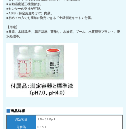
■自動温度補正機能付き。
■センサーの交換が可能。
■ASIS（特定用途向けIC）内蔵。
■初めての方でも簡単に測定できる「土壌測定キット」付属。
【用途】
■農業、水耕栽培、 花卉栽培、菊作り、水族館、プール、水質調整プラント、廃
水処理等。
測定範囲
1.0～14.0pH
分解能
0.1pH