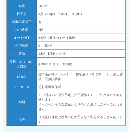
精度
±0.1pH
校正点
3点（4.0pH、7.0pH、10.0pH）
自動温度補正
有
LCD表示
2段
オートOFF
8.5分（最後のキー操作後）
使用温度
0 ～ 50 ℃
電源
1.5V（LR44）×4個
外形寸法（mm）
φ38×163（H）／約90g
／自重
標準液pH4.0（50mｌ）、標準液pH7.0（50mｌ）、測定容
付属品
器、取扱説明書
メーカー名
竹村電機製作所
1～2日以内に発送予定（土日祝除く）、ご注文時にお知ら
せします。
納期
メーカーからの直送品となり代引き決済はご利用になれま
せん。
仕様及び外観は改良のため予告なく変更することがありま
備考
す。