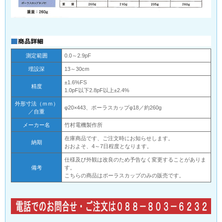
測定範囲
0.0～2.9pF
埋設深
13～30cm
±1.6%FS
精度
1.0pF以下2.8pF以上±2.4%
外形寸法（ｍｍ）
φ20×443、ポーラスカップφ18／約260g
／自重
メーカー名
竹村電機製作所
在庫商品です、ご注文時にお知らせします。
納期
おおよそ、4～7日程度となります。
仕様及び外観は改良のため予告なく変更することがありま
備考
す。
こちらの商品はポーラスカップのみの販売です。