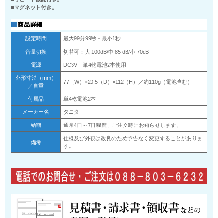
■マグネット付き。
設定時間
最大99分99秒－最小1秒
音量切換
切替可：大 100dB/中 85 dB/小 70dB
電源
DC3V 単4乾電池2本使用
外形寸法（mm）
77（W）×20.5（D）×112（H）／約110g（電池含む）
／自重
付属品
単4乾電池2本
メーカー名
タニタ
納期
通常4日～7日程度、ご注文時にお知らせします。
仕様及び外観は改良のため予告なく変更することがありま
備考
す。