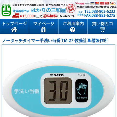
ノータッチタイマー手洗い当番 TM-27 佐藤計量器製作所