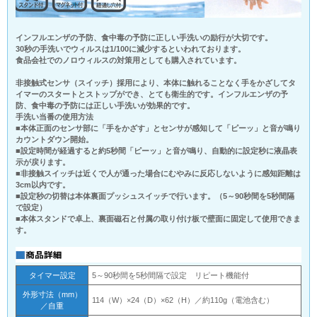
インフルエンザの予防、食中毒の予防に正しい手洗いの励行が大切です。
30秒の手洗いでウィルスは1/100に減少するといわれております。
食品会社でのノロウィルスの対策用としても購入されています。
非接触式センサ（スイッチ）採用により、本体に触れることなく手をかざしてタ
イマーのスタートとストップができ、とても衛生的です。インフルエンザの予
防、食中毒の予防には正しい手洗いが効果的です。
手洗い当番の使用方法
■本体正面のセンサ部に「手をかざす」とセンサが感知して「ピーッ」と音が鳴り
カウントダウン開始。
■設定時間が経過すると約5秒間「ピーッ」と音が鳴り、自動的に設定秒に液晶表
示が戻ります。
■非接触スイッチは近くで人が通った場合にむやみに反応しないように感知距離は
3cm以内です。
■設定秒の切替は本体裏面プッシュスイッチで行います。（5～90秒間を5秒間隔
で設定）
■本体スタンドで卓上、裏面磁石と付属の取り付け板で壁面に固定して使用できま
す。
タイマー設定
5～90秒間を5秒間隔で設定 リピート機能付
外形寸法（mm）
114（W）×24（D）×62（H）／約110g（電池含む）
／自重