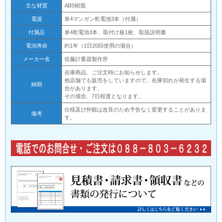
主な材質
ABS樹脂
電源
単4マンガン乾電池3本（付属）
付属品
単4乾電池3本、取付け板1枚、取扱説明書
電池寿命
約1年（1日20回使用の場合）
メーカー名
佐藤計量器製作所
在庫商品、ご注文時にお知らせします。
他店舗でも販売をしていますので、在庫切れが発生する場
納期
合があります。
その場合、7日程度となります。
仕様及び外観は改良のため予告なく変更することがありま
備考
す。