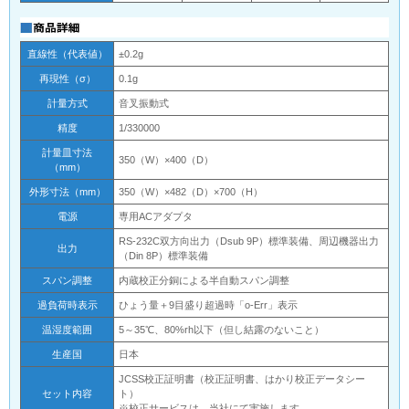
直線性（代表値）
±0.2g
再現性（σ）
0.1g
計量方式
音叉振動式
精度
1/330000
計量皿寸法
350（W）×400（D）
（mm）
外形寸法（mm）
350（W）×482（D）×700（H）
電源
専用ACアダプタ
RS-232C双方向出力（Dsub 9P）標準装備、周辺機器出力
出力
（Din 8P）標準装備
スパン調整
内蔵校正分銅による半自動スパン調整
過負荷時表示
ひょう量＋9目盛り超過時「o-Err」表示
温湿度範囲
5～35℃、80%rh以下（但し結露のないこと）
生産国
日本
JCSS校正証明書（校正証明書、はかり校正データシー
セット内容
ト）
※校正サービスは、当社にて実施します。