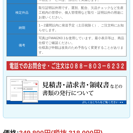
取引証明以外用です。選別、配合、欠品チェックなど生産
検定外品
工程内の管理や、個人管理用など取引・証明以外の用途に
お使いください。
1～2週間以内に発送予定（土日祝除く）、ご注文時にお知
納期
らせします。
写真はFMA62K0.1を使用しています。最小表示等は、商品
仕様でご確認ください。
備考
仕様及び外観は改良のため予告なく変更することがありま
す。