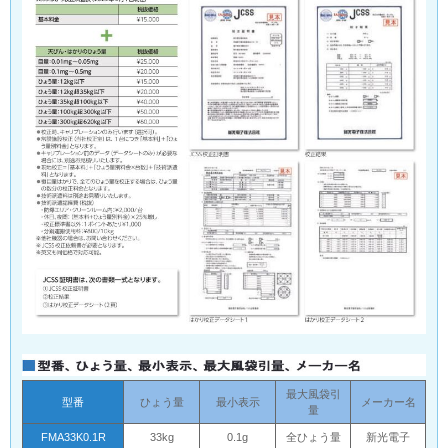
最大風袋引
型番
ひょう量
最小表示
メーカー名
量
FMA33K0.1R
33kg
0.1g
全ひょう量
新光電子