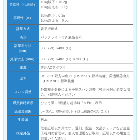
10kg以下：±0.2g
直線性（代表値）
10kg超える：±1g
10kg以下：0.1g
再現性（σ）
10kg超える：0.5g
計量方式
音叉振動式
表示
バックライト付き液晶表示
計量皿寸法
350（W）×400（D）
（mm）
外形寸法（mm）
350（W）×482（D）×700（H）
電源
専用ACアダプタ
RS-232C双方向出力（Dsub 9P）標準装備、周辺機器出力
出力
（Dsub 9P）標準装備
外部校正分銅による手動スパン調整（校正分銅が必要な場
スパン調整
合、別途購入ください）
過負荷時表示
ひょう量＋9目盛り超過時「o-Err」表示
温湿度範囲
5～35℃、80%rh以下（但し結露のないこと）
生産国
日本
取引証明以外用です。選別、配合、欠品チェックなど生産
検定外品
工程内の管理や、個人管理用など取引・証明以外の用途に
お使いください。