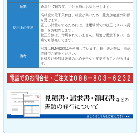
納期
通常4～7日程度、ご注文時にお知らせします。
高精度の電子天秤は、精度が高いため、重力加速度の影響
を受けます。
正しい計量をするためには、使用場所での校正（スパン調
使用上の注意
整）をお勧めします。
校正分銅は、付属されていません。別途ご用意下さい。当
店でも販売してます。
写真はFMA62K0.1を使用しています。最小表示等は、商品
詳細でご確認ください。
備考
仕様及び外観は改良のため予告なく変更することがありま
す。