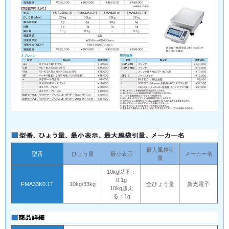
最大風袋引
型番
ひょう量
最小表示
メーカー名
量
10kg以下：
0.1g
FMA33K0.1T
10kg/33kg
全ひょう量
新光電子
10kg超え
る：1g