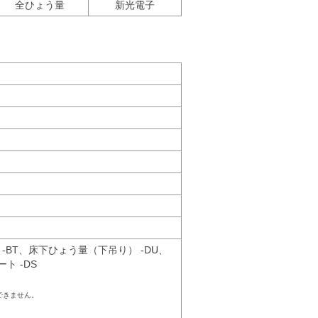
全ひょう量
新光電子
-BT、床下ひょう量（下吊り） -DU、
ト -DS
用できません。