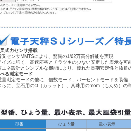
音叉式力センサ搭載
叉センサMMTSにより、驚異の1/62万高分解能を実現
イズに強く、高速応答とチラツキの少ない安定した表示を可
エネ設計とシンプルな機能により、優れた長期安定性と抜群
選べる測定モード
量測定モードの他に、個数モード、パーセントモードを装備
らに、宝石用のct（カラット）、真珠用のmom（もんめ）の
型番
ひょう量
最小表示