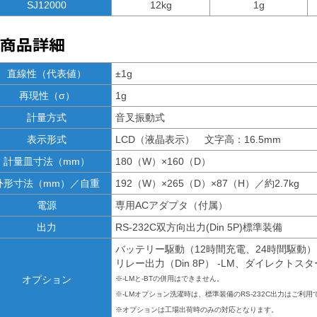
SJ12000
12kg
1g
直線性（代表値）
±1g
再現性（σ）
1g
計量方式
音叉振動式
表示形式
LCD（液晶表示） 文字高：16.5mm
計量皿寸法（mm）
180（W）×160（D）
外形寸法（mm）／自重
192（W）×265（D）×87（H）／約2.7kg
電源
専用ACアダプタ（付属）
出力
RS-232C双方向出力(Din 5P)標準装備
バッテリー駆動（12時間充電、24時間駆動） 
リレー出力（Din 8P） -LM、ダイレクトスター
オプション
※-LMと-BTの併用はできません。
※-LMオプション洗濯時は、標準装備のRS-232C出力はご利
※オプションは工場出荷時のみの対応となります。