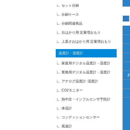
セット分銅
分銅ケース
分銅関連商品
台はかり用 定量増おもり
上皿さおはかり用 定量増おもり
温度計・湿度計
家庭用デジタル温度計・湿度計
業務用デジタル温度計・湿度計
アナログ温度計･湿度計
CO2モニター
熱中症・インフルエンザ予防計
体温計
コンディションセンサー
風速計