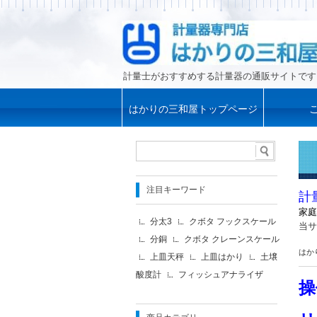
計量士がおすすめする計量器の通販サイトです
はかりの三和屋トップページ
注目キーワード
計
家庭
分太3
クボタ フックスケール
当サ
分銅
クボタ クレーンスケール
はか
上皿天秤
上皿はかり
土壌
酸度計
フィッシュアナライザ
操