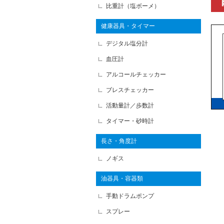
比重計（塩ボーメ）
健康器具・タイマー
デジタル塩分計
血圧計
アルコールチェッカー
ブレスチェッカー
活動量計／歩数計
タイマー・砂時計
長さ・角度計
ノギス
油器具・容器類
手動ドラムポンプ
スプレー