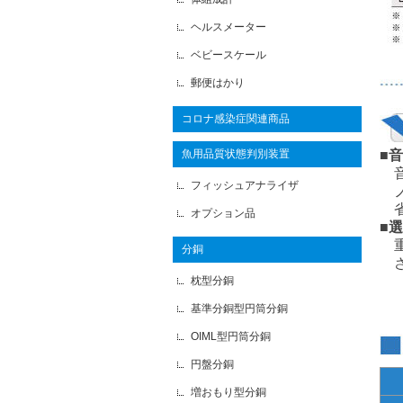
ヘルスメーター
ベビースケール
郵便はかり
コロナ感染症関連商品
魚用品質状態判別装置
■
音
フィッシュアナライザ
ノ
省
オプション品
■
重
分銅
さ
枕型分銅
基準分銅型円筒分銅
OIML型円筒分銅
円盤分銅
増おもり型分銅