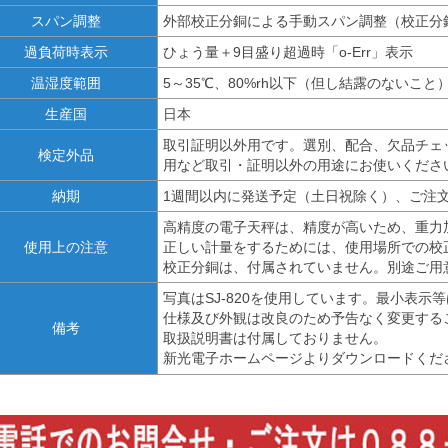
スパン調整
外部校正分銅による手動スパン調整（校正分
過負荷時表示
ひょう量＋9目盛り超過時「o-Err」表示
温湿度範囲
5～35℃、80%rh以下（但し結露のないこと
生産国
日本
取引証明以外用です。選別、配合、欠品チェ
検定外品
用など取引・証明以外の用途にお使いくださ
納期
1週間以内に発送予定（土日祝除く）、ご注
高精度の電子天秤は、精度が高いため、重力
使用上の注意
正しい計量をするためには、使用場所での校
校正分銅は、付属されていません。別途ご用
写真はSJ-820を使用しています。最小表
仕様及び外観は改良のため予告なく変更する
備考
取扱説明書は付属しておりません。
新光電子ホームページよりダウンロードくだ