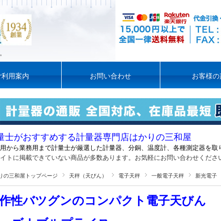
。
ご利用案内
お問い合わせ
お客様の
量士がおすすめする計量器専門店はかりの三和屋
用から業務用まで計量士が厳選した計量器
、
分銅、温度計、各種測定器を取
イトに掲載できていない商品が多数あります。お気軽にお問い合わせくださ
りの三和屋トップページ
天秤（天びん）
電子天秤
一般電子天秤
新光電子
作性バツグンのコンパクト電子天びん