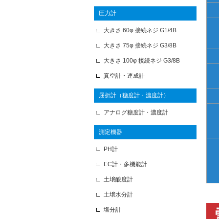
圧力計
大きさ 60φ 接続ネジ G1/4B
大きさ 75φ 接続ネジ G3/8B
大きさ 100φ 接続ネジ G3/8B
真空計・連成計
屈折計（糖度計・濃度計）
アナログ糖度計・濃度計
測定機器
PH計
EC計・多機能計
土壌酸度計
土壌水分計
塩分計