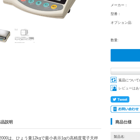
メーカー：
型番：
オプション品:
数量:
返品について
レビューはあ
商品説明
商品仕様
製品名:
12000は、ひょう量12kgで最小表示1gの高精度電子天秤