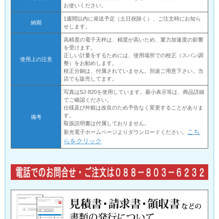
お使いください。
1週間以内に発送予定（土日祝除く）、ご注文時にお知ら
納期
せします。
高精度の電子天秤は、精度が高いため、重力加速度の影響
を受けます。
正しい計量をするためには、使用場所での校正（スパン調
使用上の注意
整）をお勧めします。
校正分銅は、付属されていません。別途ご用意下さい。当
店でも販売してます。
写真はSJ-820を使用しています。最小表示等は、商品詳細
でご確認ください。
仕様及び外観は改良のため予告なく変更することがありま
す。
備考
取扱説明書は付属しておりません。
こち
新光電子ホームページよりダウンロードください。
らをクリック