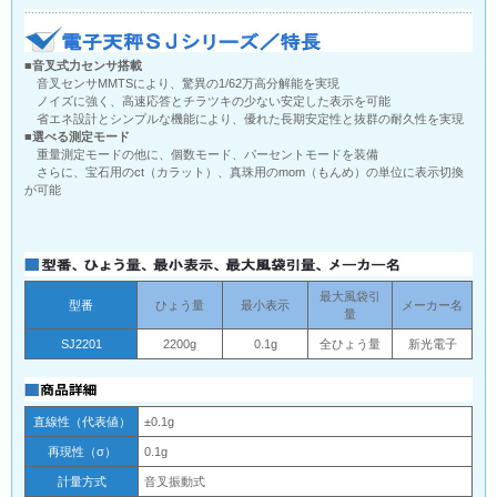
■音叉式力センサ搭載
音叉センサMMTSにより、驚異の1/62万高分解能を実現
ノイズに強く、高速応答とチラツキの少ない安定した表示を可能
省エネ設計とシンプルな機能により、優れた長期安定性と抜群の耐久性を実現
■選べる測定モード
重量測定モードの他に、個数モード、パーセントモードを装備
さらに、宝石用のct（カラット）、真珠用のmom（もんめ）の単位に表示切換
が可能
最大風袋引
型番
ひょう量
最小表示
メーカー名
量
SJ2201
2200g
0.1g
全ひょう量
新光電子
直線性（代表値）
±0.1g
再現性（σ）
0.1g
計量方式
音叉振動式