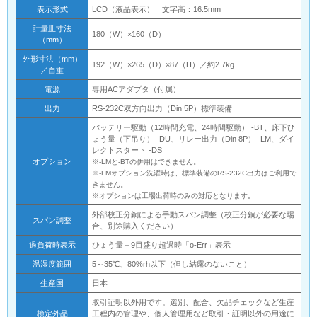
表示形式
LCD（液晶表示） 文字高：16.5mm
計量皿寸法
180（W）×160（D）
（mm）
外形寸法（mm）
192（W）×265（D）×87（H）／約2.7kg
／自重
電源
専用ACアダプタ（付属）
出力
RS-232C双方向出力（Din 5P）標準装備
バッテリー駆動（12時間充電、24時間駆動） -BT、床下ひ
ょう量（下吊り） -DU、リレー出力（Din 8P） -LM、ダイ
レクトスタート -DS
オプション
※-LMと-BTの併用はできません。
※-LMオプション洗濯時は、標準装備のRS-232C出力はご利用で
きません。
※オプションは工場出荷時のみの対応となります。
外部校正分銅による手動スパン調整（校正分銅が必要な場
スパン調整
合、別途購入ください）
過負荷時表示
ひょう量＋9目盛り超過時「o-Err」表示
温湿度範囲
5～35℃、80%rh以下（但し結露のないこと）
生産国
日本
取引証明以外用です。選別、配合、欠品チェックなど生産
検定外品
工程内の管理や、個人管理用など取引・証明以外の用途に