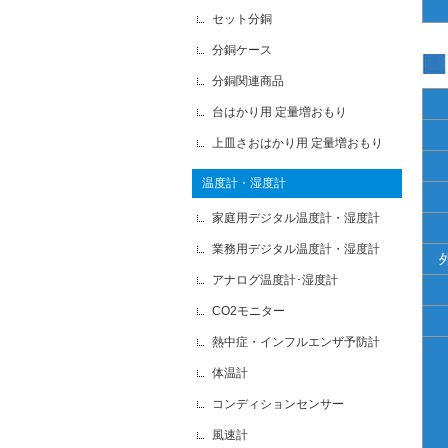
セット分銅
分銅ケース
分銅関連商品
台はかり用 定量増おもり
上皿さおはかり用 定量増おもり
温度計・湿度計
家庭用デジタル温度計・湿度計
業務用デジタル温度計・湿度計
アナログ温度計･湿度計
CO2モニター
熱中症・インフルエンザ予防計
体温計
コンディションセンサー
風速計