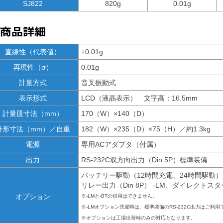
SJ822
820g
0.01g
直線性（代表値）
±0.01g
再現性（σ）
0.01g
計量方式
音叉振動式
表示形式
LCD（液晶表示） 文字高：16.5mm
計量皿寸法（mm）
170（W）×140（D）
外形寸法（mm）／自重
182（W）×235（D）×75（H）／約1.3kg
電源
専用ACアダプタ（付属）
出力
RS-232C双方向出力（Din 5P）標準装備
バッテリー駆動（12時間充電、24時間駆動） 
リレー出力（Din 8P） -LM、ダイレクトスター
オプション
※-LMと-BTの併用はできません。
※-LMオプション洗濯時は、標準装備のRS-232C出力はご利
※オプションは工場出荷時のみの対応となります。