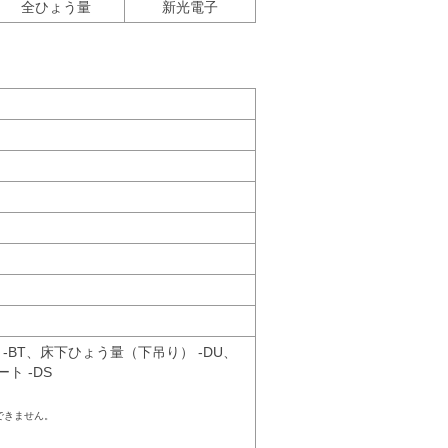
全ひょう量
新光電子
-BT、床下ひょう量（下吊り） -DU、
ト -DS
用できません。