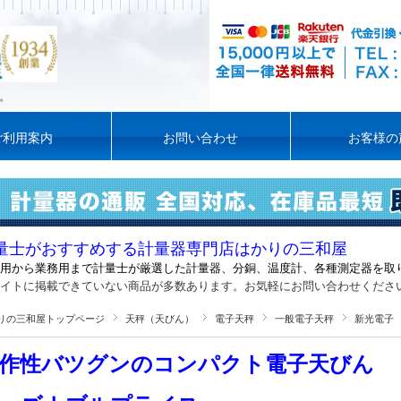
。
ご利用案内
お問い合わせ
お客様の
量士がおすすめする計量器専門店はかりの三和屋
用から業務用まで計量士が厳選した計量器
、
分銅、温度計、各種測定器を取
イトに掲載できていない商品が多数あります。お気軽にお問い合わせくださ
りの三和屋トップページ
天秤（天びん）
電子天秤
一般電子天秤
新光電子
作性バツグンのコンパクト電子天びん