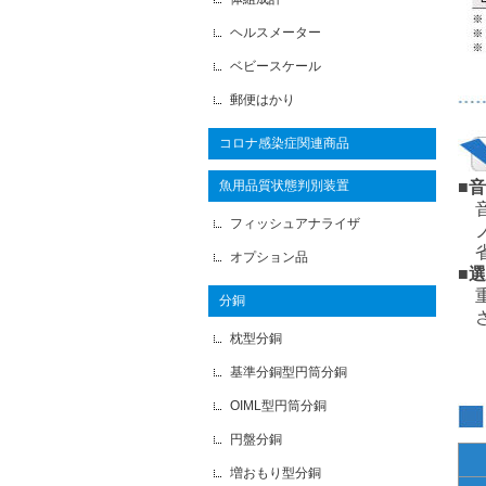
ヘルスメーター
ベビースケール
郵便はかり
コロナ感染症関連商品
魚用品質状態判別装置
■
音
フィッシュアナライザ
ノ
省
オプション品
■
重
分銅
さ
枕型分銅
基準分銅型円筒分銅
OIML型円筒分銅
円盤分銅
増おもり型分銅