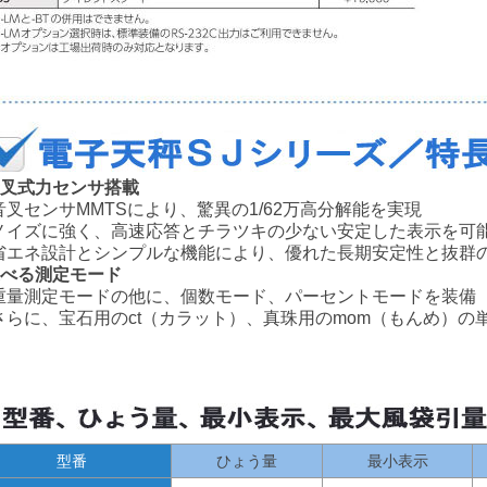
音叉式力センサ搭載
叉センサMMTSにより、驚異の1/62万高分解能を実現
イズに強く、高速応答とチラツキの少ない安定した表示を可
エネ設計とシンプルな機能により、優れた長期安定性と抜群
選べる測定モード
量測定モードの他に、個数モード、パーセントモードを装備
らに、宝石用のct（カラット）、真珠用のmom（もんめ）の
型番
ひょう量
最小表示