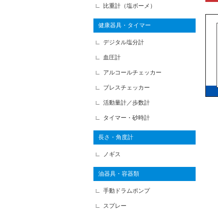
比重計（塩ボーメ）
健康器具・タイマー
デジタル塩分計
血圧計
アルコールチェッカー
ブレスチェッカー
活動量計／歩数計
タイマー・砂時計
長さ・角度計
ノギス
油器具・容器類
手動ドラムポンプ
スプレー