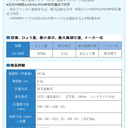
データー取り込みソフト「RTS」無償ダウンロード対応製品
■日付や時間もISO/GLP/GMP対応書式で印字
当社プリンタに接続すれば、校正記録を日付・時刻入りのISO/GLP/GMP対応書
式で印字
※RSWPケーブル以外の出力用ケーブルを接続するとIP65適合外
型番
ひょう量
最小表示
最大風袋引量
メーカー名
CJ-3200
3200g
0.1g
全ひょう量
新光電子
直線性（代表値）
±0.1g
再現性（σ）
0.1g
計量方式
音叉振動式
表示形式
LCD（液晶表示） 文字高：18mm バックライト付き
計量皿寸法
190（W）×190（D）
（mm）
外形寸法（mm）
206（W）×312（D）×89（H）／約2.5kg
／自重