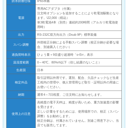
防水防塵仕様
IP65準拠
専用ACアダプタ（付属）
注文時オプションを追加することにより乾電池駆動となり
電源
ます。\22,000（税込）
単3乾電池4本（別売）連続約200時間（アルカリ乾電池使
用時）
出力
RS-232C双方向出力（Dsub 9P）標準装備
外部校正分銅による手動スパン調整（校正分銅が必要な場
スパン調整
合、別途購入ください）
過負荷時表示
ひょう量＋9目盛り超過時「o-Err」表示
温湿度範囲
0～40℃、80%rh以下（但し結露のないこと）
生産国
日本
取引証明以外用です。選別、配合、欠品チェックなど生産
検定外品
工程内の管理や、個人管理用など取引・証明以外の用途に
お使いください。
納期
通常4～7日程度、ご注文時にお知らせします。
高精度の電子天秤は、精度が高いため、重力加速度の影響
を受けます。
正しい計量をするためには、使用場所での、校正（スパン
使用上の注意
調整）をお勧めします。
校正分銅は、付属されていません。別途ご用意下さい。当
店でも販売してます。