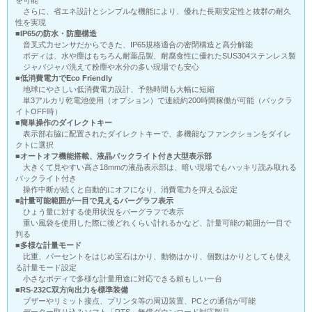
を可能
さらに、省エネ設計とシンプルな機能により、優れた長期安定性と抜群の耐久
性を実現
■IP65の防水・防塵構造
音叉式力センサだからできた、IP65規格適合の密閉構造と高分解能
ボディは、水や塵はもちろん耐薬品製、耐腐食性に優れたSUS304ステンレス製
ジャバジャバ洗えて粉塵や水分の多い現場でも安心
■低消費電力でEco Friendly
地球にやさしい低消費電力設計、予熱時間も大幅に短縮
単3アルカリ乾電池使用（オプション）で連続約200時間稼働が可能（バックラ
イトOFF時）
■簡単操作のダイレクトキー
表示部右脇に配置されたダイレクトキーで、多機能なファンクションをダイレ
クトに選択
■オートオフ機能搭載、液晶バックライト付き大型表示部
大きくて見やすい高さ18mmの液晶表示部は、暗い現場でもハッキリ読み取れる
バックライト付き
操作中断が続くと自動的にオフになり、消費電力を抑える設定
■計量可能範囲が一目で見えるバーグラフ表示
ひょう量に対する使用状況をバーグラフで表示
重い風袋を使用した際に後どれくらい計れるかなど、計量可能の範囲が一目で
判る
■多様な計量モード
比重、パーセントをはじめ宝石はかり、動物はかり、個数はかりとしても使え
る計量モード設定
小さなボディで多様な計量用途に対応できる頼もしい一台
■RS-232C双方向出力を標準装備
ブザーやリミット接点、プリンタ等の周辺装置、PCとの通信が可能