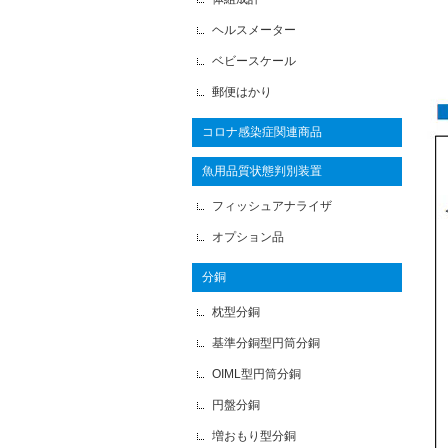
ヘルスメーター
ベビースケール
郵便はかり
コロナ感染症関連商品
魚用品質状態判別装置
フィッシュアナライザ
オプション品
分銅
枕型分銅
基準分銅型円筒分銅
OIML型円筒分銅
円盤分銅
増おもり型分銅