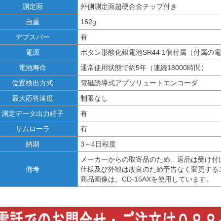
測定面
外側測定面超硬合金チップ付き
自重
162g
デブスバー
有
電源
ボタン形酸化銀電池SR44 1個付属（付属の
電池寿命
通常使用状態で約5年（連続18000時間）
位置検出方式
電磁誘導式アプソリュートエンコーダ
最大応答速度
制限なし
測定データ出力端子
有
サムローラ
有
納期
3～4日程度
メーカーからの取寄品のため、返品は受け付
備考
仕様及び外観は改良のため予告なく変更する
商品画像は、CD-15AXを使用しています。