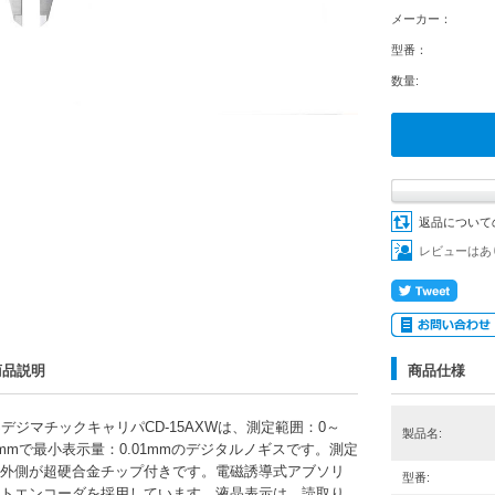
メーカー：
型番：
数量:
返品について
レビューはあ
商品説明
商品仕様
SデジマチックキャリパCD-15AXWは、測定範囲：0～
製品名:
0mmで最小表示量：0.01mmのデジタルノギスです。測定
外側が超硬合金チップ付きです。電磁誘導式アブソリ
型番:
トエンコーダを採用しています。液晶表示は、読取り