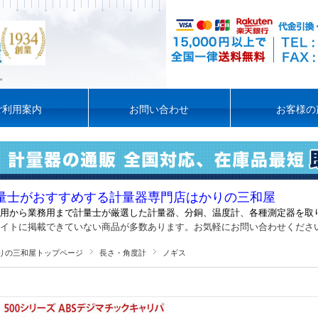
。
ご利用案内
お問い合わせ
お客様の
量士がおすすめする計量器専門店はかりの三和屋
用から業務用まで計量士が厳選した計量器
、
分銅、温度計、各種測定器を取
イトに掲載できていない商品が多数あります。お気軽にお問い合わせくださ
りの三和屋トップページ
長さ・角度計
ノギス