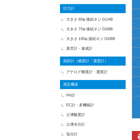
圧力計
大きさ 60φ 接続ネジ G1/4B
大きさ 75φ 接続ネジ G3/8B
大きさ 100φ 接続ネジ G3/8B
真空計・連成計
屈折計（糖度計・濃度計）
アナログ糖度計・濃度計
測定機器
PH計
EC計・多機能計
土壌酸度計
土壌水分計
塩分計