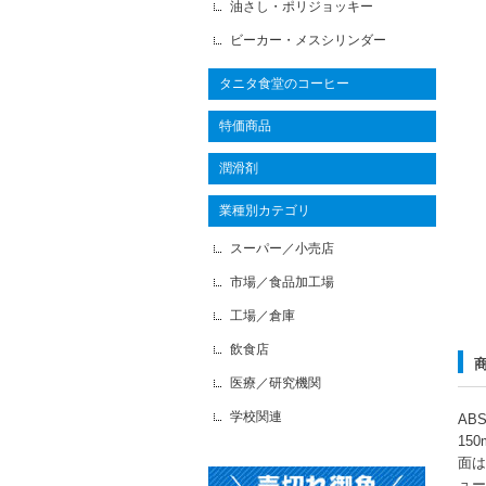
油さし・ポリジョッキー
ビーカー・メスシリンダー
タニタ食堂のコーヒー
特価商品
潤滑剤
業種別カテゴリ
スーパー／小売店
市場／食品加工場
工場／倉庫
飲食店
医療／研究機関
学校関連
AB
15
面は
ュー