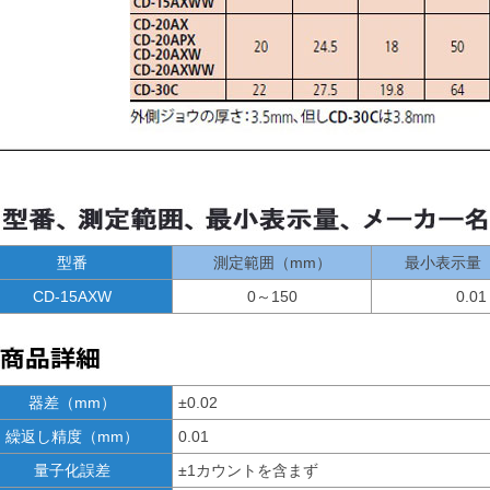
型番
測定範囲（mm）
最小表示量
CD-15AXW
0～150
0.01
器差（mm）
±0.02
繰返し精度（mm）
0.01
量子化誤差
±1カウントを含まず