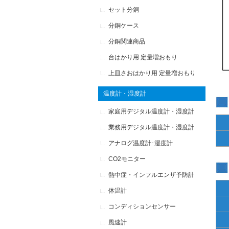
セット分銅
分銅ケース
分銅関連商品
台はかり用 定量増おもり
上皿さおはかり用 定量増おもり
温度計・湿度計
家庭用デジタル温度計・湿度計
業務用デジタル温度計・湿度計
アナログ温度計･湿度計
CO2モニター
熱中症・インフルエンザ予防計
体温計
コンディションセンサー
風速計