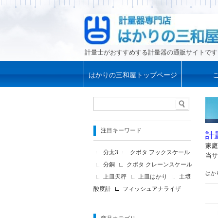
計量士がおすすめする計量器の通販サイトです
はかりの三和屋トップページ
注目キーワード
計
家庭
分太3
クボタ フックスケール
当サ
分銅
クボタ クレーンスケール
はか
上皿天秤
上皿はかり
土壌
酸度計
フィッシュアナライザ