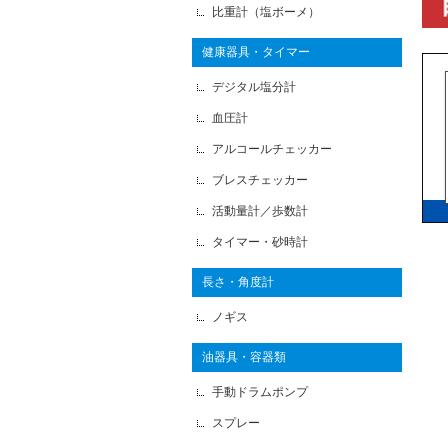
比重計（塩ボーメ）
健康器具・タイマー
デジタル塩分計
血圧計
アルコールチェッカー
ブレスチェッカー
活動量計／歩数計
タイマー・砂時計
長さ・角度計
ノギス
油器具・容器類
手動ドラムポンプ
スプレー