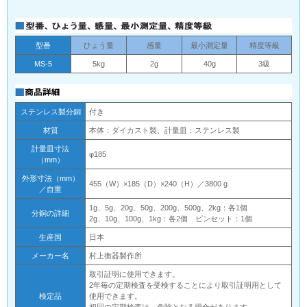
型番
ひょう量
感量
最小測定量
精度等級
MS-5
5kg
2g
40g
3級
ステンレス製分銅
付き
材質
本体：ダイカスト製、計量皿：ステンレス製
計量皿寸法
φ185
（mm）
外形寸法（mm）
455（W）×185（D）×240（H）／3800 g
／自重
1g、5g、20g、50g、200g、500g、2kg：各1個
分銅の詳細
2g、10g、100g、1kg：各2個 ピンセット：1個
生産国
日本
メーカー名
村上衡器製作所
取引証明に使用できます。
2年毎の定期検査を受検することにより取引証明用として
検定品
使用できます。