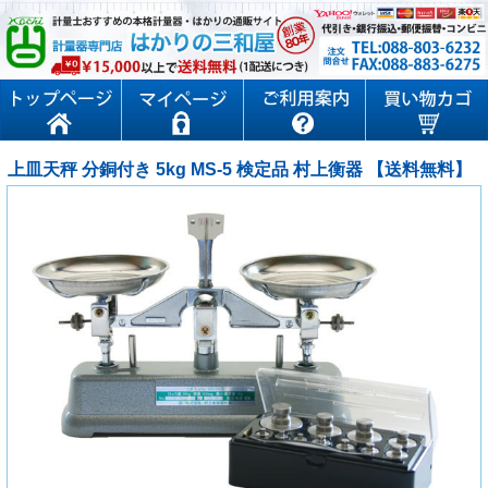
上皿天秤 分銅付き 5kg MS-5 検定品 村上衡器 【送料無料】