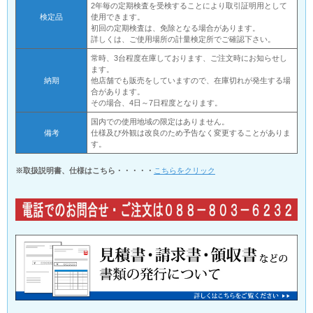
2年毎の定期検査を受検することにより取引証明用として
検定品
使用できます。
初回の定期検査は、免除となる場合があります。
詳しくは、ご使用場所の計量検定所でご確認下さい。
常時、3台程度在庫しております、ご注文時にお知らせし
ます。
納期
他店舗でも販売をしていますので、在庫切れが発生する場
合があります。
その場合、4日～7日程度となります。
国内での使用地域の限定はありません。
備考
仕様及び外観は改良のため予告なく変更することがありま
す。
※取扱説明書、仕様はこちら・・・・・
こちらをクリック