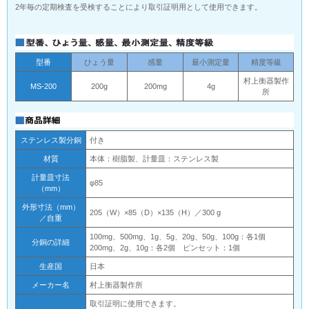
2年毎の定期検査を受検することにより取引証明用として使用できます。
型番
ひょう量
感量
最小測定量
精度等級
村上衡器製作
MS-200
200g
200mg
4g
所
ステンレス製分銅
付き
材質
本体：樹脂製、計量皿：ステンレス製
計量皿寸法
φ85
（mm）
外形寸法（mm）
205（W）×85（D）×135（H）／300 g
／自重
100mg、500mg、1g、5g、20g、50g、100g：各1個
分銅の詳細
200mg、2g、10g：各2個 ピンセット：1個
生産国
日本
メーカー名
村上衡器製作所
取引証明に使用できます。