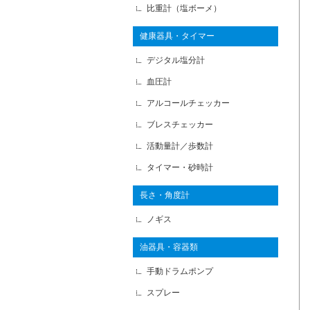
比重計（塩ボーメ）
健康器具・タイマー
デジタル塩分計
血圧計
アルコールチェッカー
ブレスチェッカー
活動量計／歩数計
タイマー・砂時計
長さ・角度計
ノギス
油器具・容器類
手動ドラムポンプ
スプレー