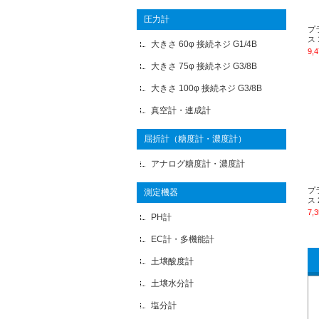
圧力計
プ
ス 
大きさ 60φ 接続ネジ G1/4B
9,
大きさ 75φ 接続ネジ G3/8B
大きさ 100φ 接続ネジ G3/8B
真空計・連成計
屈折計（糖度計・濃度計）
アナログ糖度計・濃度計
プ
測定機器
ス 
7,
PH計
EC計・多機能計
土壌酸度計
土壌水分計
塩分計