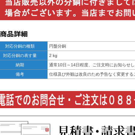
対応分銅の種類
円盤分銅
対応分銅の表す量
2 kg
納期
通常10日～14日程度、ご注文時にお知らせ
備考
仕様及び外観は改良のため予告なく変更する