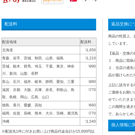
配送料
返品交換に
商品の性質上、
配送地域
配送料
しています。
北海道
\1,650
【返品・交換の
青森、岩手、宮城、秋田、山形、福島
\1,210
１．商品に瑕疵
茨城、栃木、群馬、埼玉、千葉、東京、神奈
\990
２．当店の過失
川、新潟、山梨、長野
品が届けられた
富山、石川、福井、岐阜、静岡、愛知、三重
\880
上記に該当する
滋賀、京都、大阪、兵庫、奈良、和歌山、鳥
\770
ご連絡をお願い
取、島根、岡山、広島、山口
せていただきま
徳島、香川、愛媛、高知
\660
この期間を過ぎ
福岡、佐賀、長崎、熊本、大分、宮崎、鹿児島
\770
で、あらかじめ
沖縄
\1,540
個人情報に
※配送先1件に付きお買い上げ商品代金合計が15,000円以