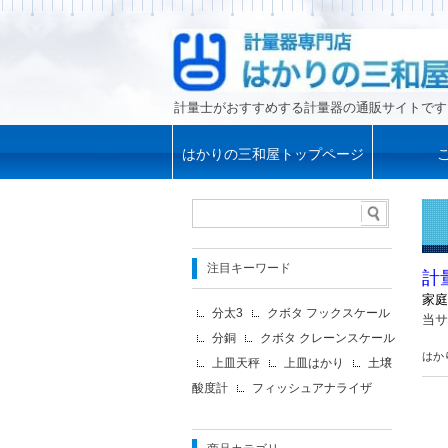
計量士がおすすめする計量器の通販サイトです
はかりの三和屋トップページ
注目キーワード
計
家庭
分太3
クボタ フックスケール
当サ
分銅
クボタ クレーンスケール
はか
上皿天秤
上皿はかり
土壌
酸度計
フィッシュアナライザ