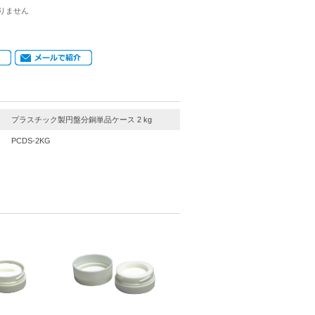
りません
プラスチック製円盤分銅単品ケース 2 kg
PCDS-2KG