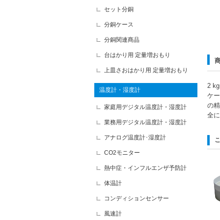
セット分銅
分銅ケース
分銅関連商品
台はかり用 定量増おもり
上皿さおはかり用 定量増おもり
2 
温度計・湿度計
ケー
の精
家庭用デジタル温度計・湿度計
全に
業務用デジタル温度計・湿度計
アナログ温度計･湿度計
CO2モニター
熱中症・インフルエンザ予防計
体温計
コンディションセンサー
風速計