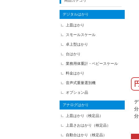
商品カテゴリ
デジタルはかり
上皿はかり
スモールスケール
卓上型はかり
台はかり
業務用体重計・ベビースケール
料金はかり
音声式重量選別機
オプション品
デ
アナログはかり
分
上皿はかり（検定品）
分
上皿さおはかり（検定品）
自動台はかり（検定品）