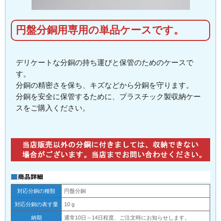
円盤分銅用専用の単品ケースです。
デリケートな分銅の持ち運びと保管のためのケースで
す。
分銅の精密さを保ち、キズなどから分銅を守ります。
分銅を安全に保管するために、プラスチック製収納ケー
スをご購入ください。
対応分銅の種類
円盤分銅
対応分銅の表す量
10 g
納期
通常10日～14日程度、ご注文時にお知らせします。