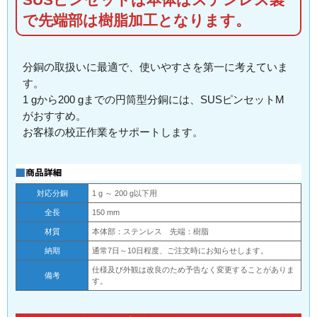
SUSピンセットは本体はステンレス製
で先端部は樹脂加工となります。
分銅の取扱いに最適で、使いやすさを第一に考えていま
す。
1 gから200 gまでの円筒型分銅には、SUSピンセットM
がおすすめ。
お客様の校正作業をサポートします。
対応分銅
1 g ～ 200 g以下用
全長
150 mm
材質
本体部：ステンレス 先端：樹脂
納期
通常7日～10日程度、ご注文時にお知らせします。
仕様及び外観は改良のため予告なく変更することがありま
備考
す。