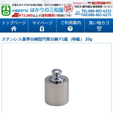
ステンレス基準分銅型円筒分銅 F1級（特級） 20g