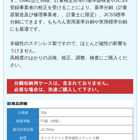
す。OIML型と同様、計量検定所等の基準器検査やJCSS
登録事業者の校正を受けることにより、基準分銅（計量
器製造及び修理事業者、、計量士に限定）、JCSS標準
分銅にできます。もちろん実用基準分銅や実用標準分銅
にも最適です。
非磁性のステンレス製ですので、ほとんど磁性の影響を
うけません。
高精度のはかりの点検、校正、調整、検査にご購入くだ
さい。
公称値
20g
精度等級
F1級（特級）
最大許容誤差
±0.25mg
材質
オーステナイト系非磁性ステンレス鋼