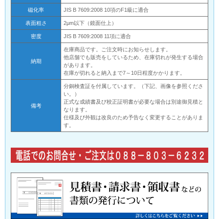
磁化率
JIS B 7609:2008 10項のF1級に適合
表面粗さ
2μm以下（鏡面仕上）
密度
JIS B 7609:2008 11項に適合
在庫商品です。ご注文時にお知らせします。
他店舗でも販売をしているため、在庫切れが発生する場合
納期
があります。
在庫が切れると納入まで7～10日程度かかります。
分銅検査証を付属しています。（下記、画像を参照くださ
い。）
正式な成績書及び校正証明書が必要な場合は別途御見積と
備考
なります。
仕様及び外観は改良のため予告なく変更することがありま
す。