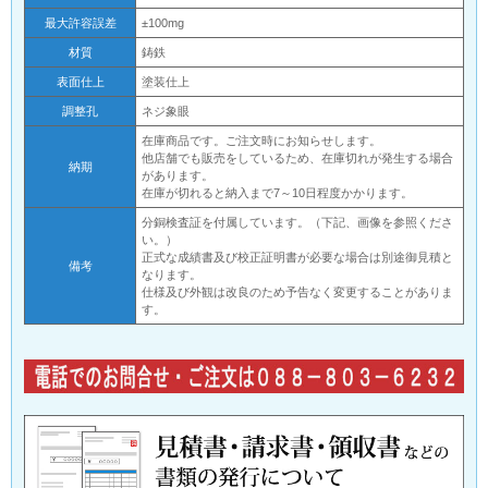
最大許容誤差
±100mg
材質
鋳鉄
表面仕上
塗装仕上
調整孔
ネジ象眼
在庫商品です。ご注文時にお知らせします。
他店舗でも販売をしているため、在庫切れが発生する場合
納期
があります。
在庫が切れると納入まで7～10日程度かかります。
分銅検査証を付属しています。（下記、画像を参照くださ
い。）
正式な成績書及び校正証明書が必要な場合は別途御見積と
備考
なります。
仕様及び外観は改良のため予告なく変更することがありま
す。