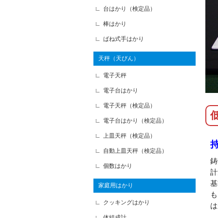
台はかり（検定品）
棒はかり
ばね式手はかり
天秤（天びん）
電子天秤
電子台はかり
電子天秤（検定品）
電子台はかり（検定品）
上皿天秤（検定品）
自動上皿天秤（検定品）
鋳
個数はかり
計
基
家庭用はかり
も
クッキングはかり
は
体組成計