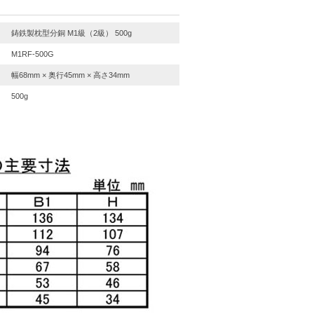
鋳鉄製枕型分銅 M1級（2級） 500g
M1RF-500G
幅68mm × 奥行45mm × 高さ34mm
500g