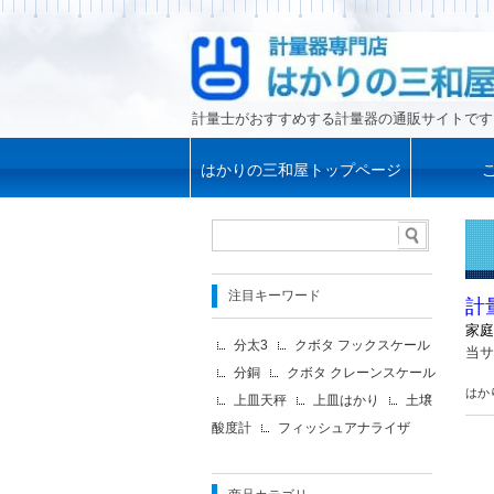
計量士がおすすめする計量器の通販サイトです
はかりの三和屋トップページ
注目キーワード
計
家庭
分太3
クボタ フックスケール
当サ
分銅
クボタ クレーンスケール
はか
上皿天秤
上皿はかり
土壌
酸度計
フィッシュアナライザ