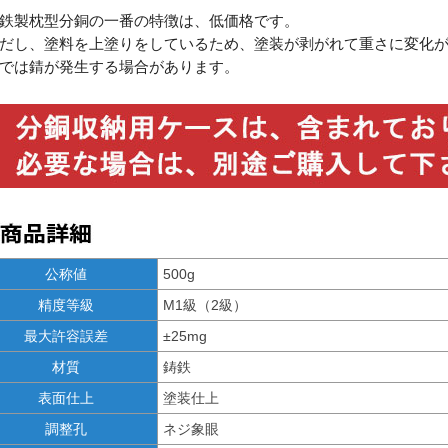
鉄製枕型分銅の一番の特徴は、低価格です。
だし、塗料を上塗りをしているため、塗装が剥がれて重さに変化
では錆が発生する場合があります。
公称値
500g
精度等級
M1級（2級）
最大許容誤差
±25mg
材質
鋳鉄
表面仕上
塗装仕上
調整孔
ネジ象眼