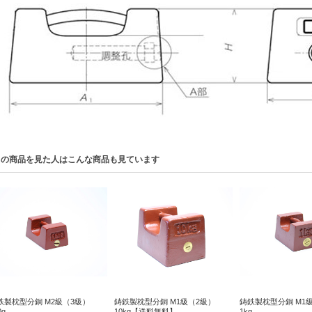
この商品を見た人はこんな商品も見ています
鉄製枕型分銅 M2級（3級）
鋳鉄製枕型分銅 M1級（2級）
鋳鉄製枕型分銅 M1
00g
10kg【送料無料】
1kg