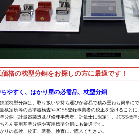
低価格の枕型分銅をお探しの方に最適です！
持ちやすく、はかり屋の必需品、枕型分銅
鉄製枕型分銅は、取り扱いや持ち運びが容易で積み重ねも簡単に
量検定所等の基準器検査やJCSS登録事業者の校正を受けることに
準分銅（計量器製造及び修理事業者、計量士に限定）、JCSS標準
ちろん実用基準分銅や実用標準分銅にも最適です。
かりの点検、校正、調整、検査にご購入ください。