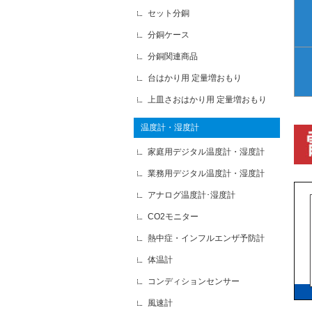
セット分銅
分銅ケース
分銅関連商品
台はかり用 定量増おもり
上皿さおはかり用 定量増おもり
温度計・湿度計
家庭用デジタル温度計・湿度計
業務用デジタル温度計・湿度計
アナログ温度計･湿度計
CO2モニター
熱中症・インフルエンザ予防計
体温計
コンディションセンサー
風速計