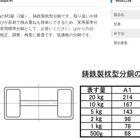
商品説明
商品仕様
製品名:
0gのM1級（2級）、鋳鉄製枕型分銅です。取り扱いや持
びが容易で積み重ねも簡単にできるため、実用基準分
型番:
実用標準分銅として、お使いください。はかりの点
外寸法:
校正、調整、検査に最適です。低価格の分銅です。
製品重量: