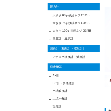
圧力計
大きさ 60φ 接続ネジ G1/4B
大きさ 75φ 接続ネジ G3/8B
大きさ 100φ 接続ネジ G3/8B
真空計・連成計
屈折計（糖度計・濃度計）
アナログ糖度計・濃度計
測定機器
PH計
EC計・多機能計
土壌酸度計
土壌水分計
塩分計