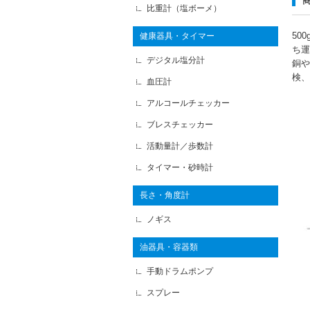
比重計（塩ボーメ）
50
健康器具・タイマー
ち運
デジタル塩分計
銅や
検、
血圧計
アルコールチェッカー
ブレスチェッカー
活動量計／歩数計
タイマー・砂時計
長さ・角度計
ノギス
油器具・容器類
手動ドラムポンプ
スプレー