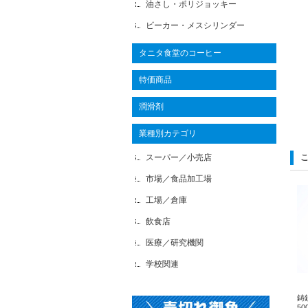
油さし・ポリジョッキー
ビーカー・メスシリンダー
タニタ食堂のコーヒー
特価商品
潤滑剤
業種別カテゴリ
スーパー／小売店
市場／食品加工場
工場／倉庫
飲食店
医療／研究機関
学校関連
鋳
5