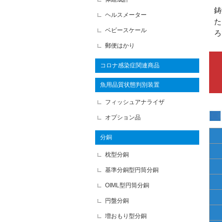
鋳
ヘルスメーター
た
ベビースケール
ろ
郵便はかり
コロナ感染症関連商品
魚用品質状態判別装置
フィッシュアナライザ
オプション品
分銅
枕型分銅
基準分銅型円筒分銅
OIML型円筒分銅
円盤分銅
増おもり型分銅