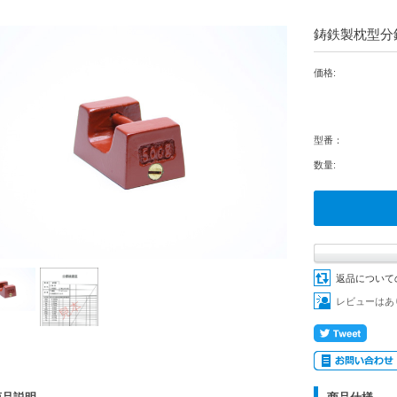
鋳鉄製枕型分銅
価格:
型番：
数量:
返品について
レビューはあ