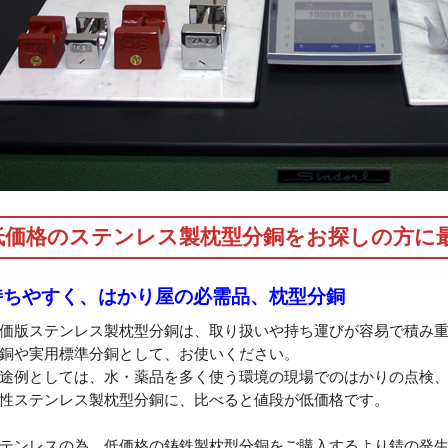
低価格のステンレス製枕型分銅をお探しの方に
持ちやすく、はかり屋の必需品、枕型分銅
価版ステンレス製枕型分銅は、取り扱いや持ち運びが容易で積み
銅や実用標準分銅として、お使いください。
途例としては、水・薬品を多く使う環境の現場でのはかりの点検
性ステンレス製枕型分銅に、比べると値段が低価格です。
テンレスの為、低価格の鋳鉄製枕型分銅をご購入するより錆の発