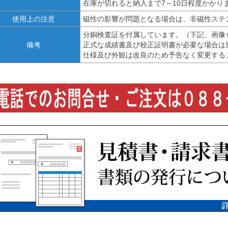
在庫が切れると納入まで7～10日程度かかり
使用上の注意
磁性の影響が問題となる場合は、非磁性ステ
分銅検査証を付属しています。（下記、画像
備考
正式な成績書及び校正証明書が必要な場合は
仕様及び外観は改良のため予告なく変更する