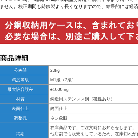
ません。校正期間も鋳鉄製より長くなりますので、結果的には経
公称値
20kg
精度等級
M1級（2級）
最大許容誤差
±1000mg
材質
鋳造用ステンレス鋼（磁性あり）
表面仕上
鏡面仕上
調整孔
ネジ象眼
在庫商品です。ご注文時にお知らせします。
納期
他店舗でも販売をしているため、在庫切れが