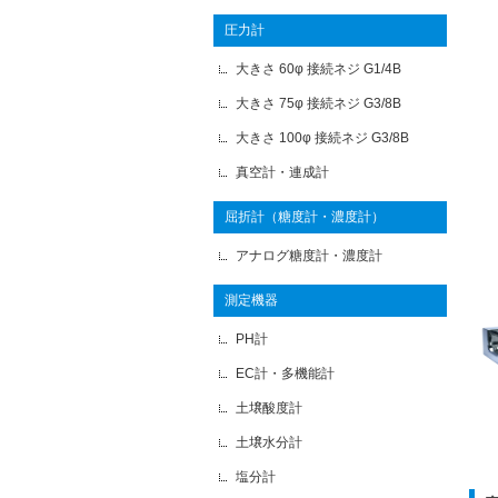
圧力計
大きさ 60φ 接続ネジ G1/4B
大きさ 75φ 接続ネジ G3/8B
大きさ 100φ 接続ネジ G3/8B
真空計・連成計
屈折計（糖度計・濃度計）
アナログ糖度計・濃度計
測定機器
PH計
EC計・多機能計
土壌酸度計
土壌水分計
塩分計