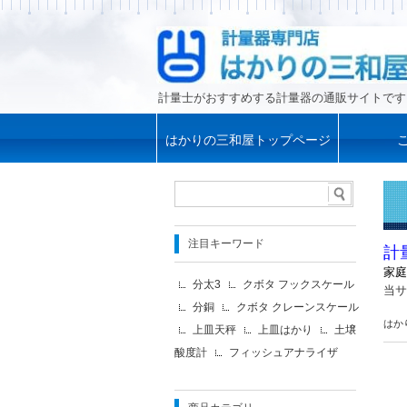
計量士がおすすめする計量器の通販サイトです
はかりの三和屋トップページ
注目キーワード
計
家庭
分太3
クボタ フックスケール
当サ
分銅
クボタ クレーンスケール
はか
上皿天秤
上皿はかり
土壌
酸度計
フィッシュアナライザ