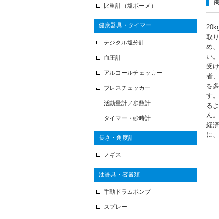
比重計（塩ボーメ）
健康器具・タイマー
20
取り
デジタル塩分計
め、
い。
血圧計
受け
アルコールチェッカー
者、
を多
ブレスチェッカー
す。
活動量計／歩数計
るよ
ん。
タイマー・砂時計
経済
に、
長さ・角度計
ノギス
油器具・容器類
手動ドラムポンプ
スプレー