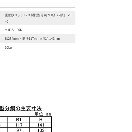
廉価版ステンレス製枕型分銅 M1級（2級） 20
kg
M1RSL-20K
幅234mm × 奥行117mm × 高さ141mm
20kg