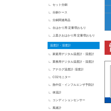
セット分銅
分銅ケース
分銅関連商品
台はかり用 定量増おもり
上皿さおはかり用 定量増おもり
温度計・湿度計
家庭用デジタル温度計・湿度計
業務用デジタル温度計・湿度計
アナログ温度計･湿度計
CO2モニター
熱中症・インフルエンザ予防計
体温計
コンディションセンサー
風速計