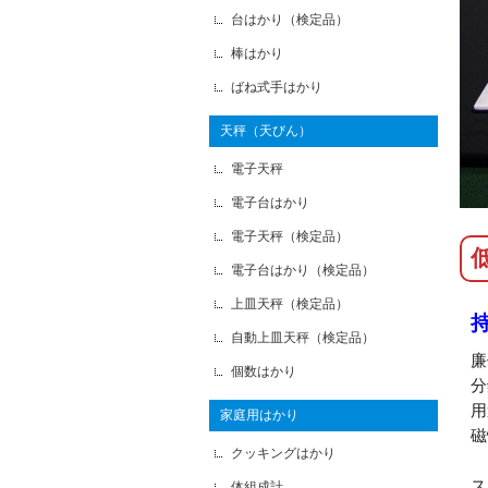
台はかり（検定品）
棒はかり
ばね式手はかり
天秤（天びん）
電子天秤
電子台はかり
電子天秤（検定品）
電子台はかり（検定品）
上皿天秤（検定品）
自動上皿天秤（検定品）
廉
個数はかり
分
用
家庭用はかり
磁
クッキングはかり
ス
体組成計