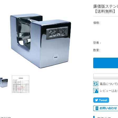
廉価版ステンレ
【送料無
価格:
型番：
数量:
返品について
レビューはあ