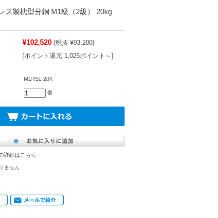
ス製枕型分銅 M1級（2級） 20kg
料】
¥102,520
(税抜 ¥93,200)
[ポイント還元 1,025ポイント～]
M1RSL-20K
個
の詳細はこちら
りません