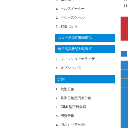
り
ヘルスメーター
ベビースケール
郵便はかり
コロナ感染症関連商品
魚用品質状態判別装置
フィッシュアナライザ
オプション品
分銅
枕型分銅
基準分銅型円筒分銅
OIML型円筒分銅
円盤分銅
増おもり型分銅