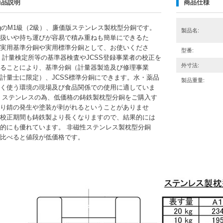
商品説明
商品仕様
kgのM1級（2級）、廉価版ステンレス製枕型分銅です。
製品名:
扱いや持ち運びが容易で積み重ねも簡単にできるた
実用基準分銅や実用標準分銅として、お使いくださ
型番:
 計量検定所等の基準器検査やJCSS登録事業者の校正を
外寸法:
ることにより、基準分銅（計量器製造及び修理事業
計量士に限定）、JCSS標準分銅にできます。水・薬品
製品重量:
く使う環境の現場及び食品関係での使用に適していま
 ステンレスの為、低価格の鋳鉄製枕型分銅をご購入す
り錆の発生や塗装が剥がれるということがありませ
校正期間も鋳鉄製より長くなりますので、結果的には
的にも優れています。 非磁性ステンレス製枕型分銅
比べると値段が低価格です。