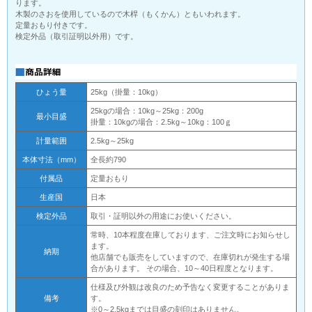
ります。
木製のさおを使用しているので木桿（もくかん）ともいわれます。
定量おもり付きです。
検定外品（取引証明以外用）です。
ひょう量
25kg（掛量：10kg）
25kgの場合：10kg～25kg：200g
最小目盛
掛量：10kgの場合：2.5kg～10kg：100ｇ
計量範囲
2.5kg～25kg
本体寸法（mm）
全長約790
付属品
定量おもり
生産国
日本
検定外品
取引・証明以外の用途にお使いください。
常時、10本程度在庫しております、ご注文時にお知らせし
ます。
納期
他店舗でも販売をしていますので、在庫切れが発生する場
合があります。 その場合、10～40日程度となります。
仕様及び外観は改良のため予告なく変更することがありま
備考
す。
※0～2.5kgまでは目盛の刻印はありません。