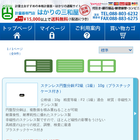
1 / 1ページ
（全9件）
ステンレス円盤分銅 F2級（1級） 10g（プラスチック
ケース付き）
公称値：10g 精度等級：F2（1級）適合 材質：非磁性ス
テンレス製
円盤型分銅は、複数個を積み重ねることが可能
耐腐食性、耐摩耗性に優れたステンレス製
非磁性のステンレス製ですので、ほとんど磁性の影響をうけない
高精度のはかりの校正、調整、検査に最適
プラスチックケース付き