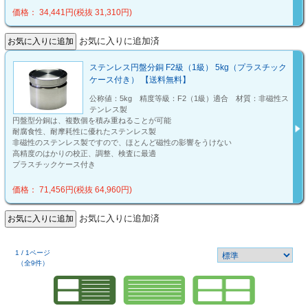
価格： 34,441円(税抜 31,310円)
お気に入りに追加済
ステンレス円盤分銅 F2級（1級） 5kg（プラスチック
ケース付き） 【送料無料】
公称値：5kg 精度等級：F2（1級）適合 材質：非磁性ス
テンレス製
円盤型分銅は、複数個を積み重ねることが可能
耐腐食性、耐摩耗性に優れたステンレス製
非磁性のステンレス製ですので、ほとんど磁性の影響をうけない
高精度のはかりの校正、調整、検査に最適
プラスチックケース付き
価格： 71,456円(税抜 64,960円)
お気に入りに追加済
1 / 1ページ
（全9件）