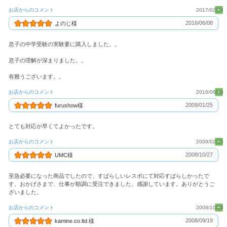
お店からのコメント
2017/02/24
2016/06/08
よのじ様
息子の中学受験の実験要に購入しました。。
息子の理解が深まりました。。
有難うございます。。
お店からのコメント
2016/06/09
2009/01/25
furushow様
とても対応が早くてよかったです。
お店からのコメント
2009/02/25
2008/10/27
UMC様
至急必要になった商品でしたので、すばらしいレスポにて対応すばらしかったで
す。おかげさまで、仕事が順調に受注できました。感謝しています。ありがとうご
ざいました。
お店からのコメント
2008/10/28
2008/09/19
kamine.co.ltd.様