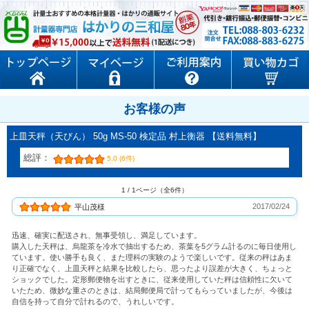
お客様の声
上皿天秤（天びん） 50g MS-50 検定品 村上衡器 【送料無料】
総評：
5.0 (6件)
1 / 1ページ（全6件）
2017/02/24
平山茂様
迅速、確実に配送され、無事受領し、満足しています。
購入した天秤は、烏龍茶を冷水で抽出するため、茶葉を5グラム計るのに毎日使用し
ています。使い勝手も良く、また理科の実験のようで楽しいです。従来の秤はあま
り正確でなく、上皿天秤と結果を比較したら、思ったより誤差が大きく、ちょっと
ショックでした。定形郵便物を出すときに、従来使用していた秤は信頼性に欠いて
いたため、微妙な重さのときは、結局郵便局で計ってもらっていましたが、今後は
自信を持って自分で計れるので、うれしいです。