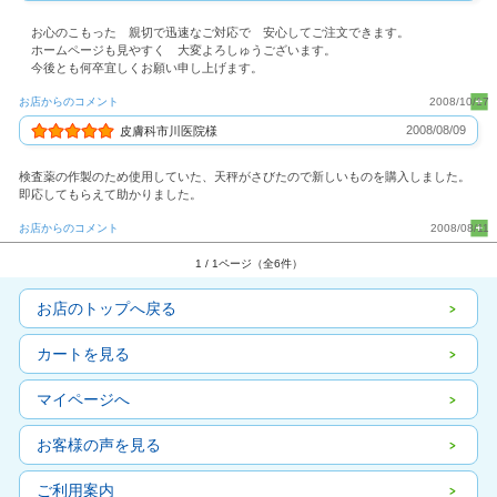
お心のこもった 親切で迅速なご対応で 安心してご注文できます。
ホームページも見やすく 大変よろしゅうございます。
今後とも何卒宜しくお願い申し上げます。
お店からのコメント
2008/10/17
2008/08/09
皮膚科市川医院様
検査薬の作製のため使用していた、天秤がさびたので新しいものを購入しました。
即応してもらえて助かりました。
お店からのコメント
2008/08/11
1 / 1ページ（全6件）
お店のトップへ戻る
カートを見る
マイページへ
お客様の声を見る
ご利用案内