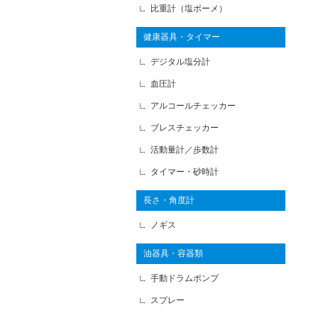
比重計（塩ボーメ）
健康器具・タイマー
デジタル塩分計
血圧計
アルコールチェッカー
ブレスチェッカー
活動量計／歩数計
タイマー・砂時計
長さ・角度計
ノギス
油器具・容器類
手動ドラムポンプ
スプレー