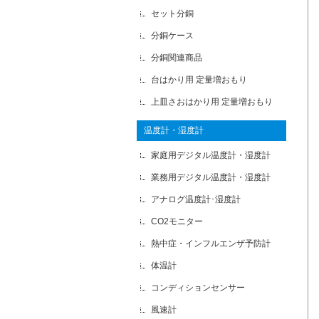
セット分銅
分銅ケース
分銅関連商品
台はかり用 定量増おもり
上皿さおはかり用 定量増おもり
温度計・湿度計
家庭用デジタル温度計・湿度計
業務用デジタル温度計・湿度計
アナログ温度計･湿度計
CO2モニター
熱中症・インフルエンザ予防計
体温計
コンディションセンサー
風速計