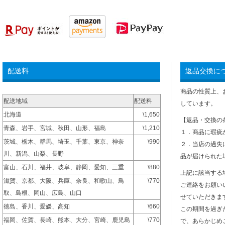
配送料
返品交換に
商品の性質上、
配送地域
配送料
しています。
北海道
\1,650
【返品・交換の
青森、岩手、宮城、秋田、山形、福島
\1,210
１．商品に瑕疵
茨城、栃木、群馬、埼玉、千葉、東京、神奈
\990
２．当店の過失
川、新潟、山梨、長野
品が届けられた
富山、石川、福井、岐阜、静岡、愛知、三重
\880
上記に該当する
滋賀、京都、大阪、兵庫、奈良、和歌山、鳥
\770
ご連絡をお願い
取、島根、岡山、広島、山口
せていただきま
徳島、香川、愛媛、高知
\660
この期間を過ぎ
福岡、佐賀、長崎、熊本、大分、宮崎、鹿児島
\770
で、あらかじめ