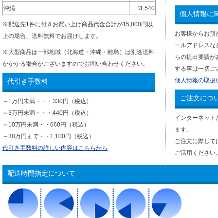
沖縄
\1,540
個人情報に
※配送先1件に付きお買い上げ商品代金合計が15,000円以
お客様からお預
上の場合、送料無料でお届けします。
ールアドレスな
※大型商品は一部地域（北海道・沖縄・離島）は別途送料
らの提出要請が
がかかる場合がございますのでお問い合わせください。
する事は一切ご
個人情報の取扱
代引き手数料
ご注文につ
～1万円未満・・・330円（税込）
～3万円未満・・・440円（税込）
インターネット
～10万円未満・・660円（税込）
ます。
～30万円まで・・1,100円（税込）
ご注文に際して
代引き手数料の詳しい内容はこちらから
ご活用ください
配送時間指定について