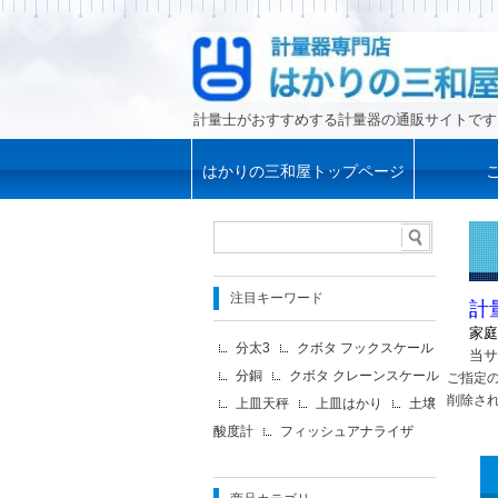
計量士がおすすめする計量器の通販サイトです
はかりの三和屋トップページ
注目キーワード
計
家庭
分太3
クボタ フックスケール
当サ
分銅
クボタ クレーンスケール
ご指定
削除さ
上皿天秤
上皿はかり
土壌
酸度計
フィッシュアナライザ