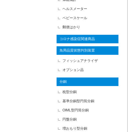
ヘルスメーター
ベビースケール
郵便はかり
コロナ感染症関連商品
魚用品質状態判別装置
フィッシュアナライザ
オプション品
分銅
枕型分銅
基準分銅型円筒分銅
OIML型円筒分銅
円盤分銅
増おもり型分銅