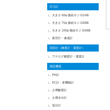
圧力計
大きさ 60φ 接続ネジ G1/4B
大きさ 75φ 接続ネジ G3/8B
大きさ 100φ 接続ネジ G3/8B
真空計・連成計
屈折計（糖度計・濃度計）
アナログ糖度計・濃度計
測定機器
PH計
EC計・多機能計
土壌酸度計
土壌水分計
塩分計