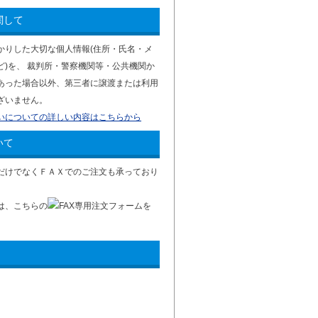
関して
かりした大切な個人情報(住所・氏名・メ
ど)を、 裁判所・警察機関等・公共機関か
あった場合以外、第三者に譲渡または利用
ざいません。
いについての詳しい内容はこちらから
いて
だけでなくＦＡＸでのご注文も承っており
は、こちらの
FAX専用注文フォームを
。