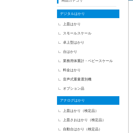
商品カテゴリ
デジタルはかり
上皿はかり
スモールスケール
卓上型はかり
台はかり
業務用体重計・ベビースケール
料金はかり
音声式重量選別機
オプション品
アナログはかり
上皿はかり（検定品）
上皿さおはかり（検定品）
自動台はかり（検定品）