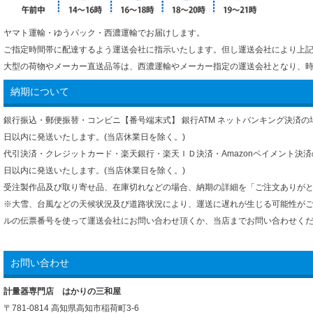
ヤマト運輸・ゆうパック・西濃運輸でお届けします。
ご指定時間帯に配達するよう運送会社に指示いたします。但し運送会社により上
大型の荷物やメーカー直送品等は、西濃運輸やメーカー指定の運送会社となり、
納期について
銀行振込・郵便振替・コンビニ【番号端末式】 銀行ATM ネットバンキング決済
日以内に発送いたします。(当店休業日を除く。)
代引決済・クレジットカード・楽天銀行・楽天ＩＤ決済・Amazonペイメント決
日以内に発送いたします。(当店休業日を除く。)
受注製作品及び取り寄せ品、在庫切れなどの場合、納期の詳細を「ご注文ありが
※大雪、台風などの天候状況及び道路状況により、運送に遅れが生じる可能性が
ルの伝票番号を使って運送会社にお問い合わせ頂くか、当店までお問い合わせく
お問い合わせ
計量器専門店 はかりの三和屋
〒781-0814 高知県高知市稲荷町3-6