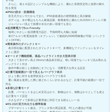
を可能
さらに、省エネ設計とシンプルな機能により、優れた長期安定性と抜群の耐久
性を実現
■IP65の防水・防塵構造
音叉式力センサだからできた、IP65規格適合の密閉構造と高分解能
ボディは、水や塵はもちろん耐薬品製、耐腐食性に優れたSUS304ステンレス製
ジャバジャバ洗えて粉塵や水分の多い現場でも安心
■低消費電力でEco Friendly
地球にやさしい低消費電力設計、予熱時間も大幅に短縮
単3アルカリ乾電池使用（オプション）で連続約200時間稼働が可能（バックラ
イトOFF時）
■簡単操作のダイレクトキー
表示部右脇に配置されたダイレクトキーで、多機能なファンクションをダイレ
クトに選択
■オートオフ機能搭載、液晶バックライト付き大型表示部
大きくて見やすい高さ18mmの液晶表示部は、暗い現場でもハッキリ読み取れる
バックライト付き
操作中断が続くと自動的にオフになり、消費電力を抑える設定
■計量可能範囲が一目で見えるバーグラフ表示
ひょう量に対する使用状況をバーグラフで表示
重い風袋を使用した際に後どれくらい計れるかなど、計量可能の範囲が一目で
判る
■多様な計量モード
比重、パーセントをはじめ宝石はかり、動物はかり、個数はかりとしても使え
る計量モード設定
小さなボディで多様な計量用途に対応できる頼もしい一台
■RS-232C双方向出力を標準装備
ブザーやリミット接点、プリンタ等の周辺装置、PCとの通信が可能