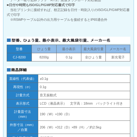
データー取り込みソフト「RTS」無償ダウンロード対応製品
■日付や時間もISO/GLP/GMP対応書式で印字
当社プリンタに接続すれば、校正記録を日付・時刻入りのISO/GLP/GMP対応書
式で印字
※RSWPケーブル以外の出力用ケーブルを接続するとIP65適合外
型番
ひょう量
最小表示
最大風袋引量
メーカー名
CJ-8200
8200g
0.1g
全ひょう量
新光電子
直線性（代表値）
±0.1g
再現性（σ）
0.1g
計量方式
音叉振動式
表示形式
LCD（液晶表示） 文字高：18mm バックライト付き
計量皿寸法
190（W）×190（D）
（mm）
外形寸法（mm）
206（W）×312（D）×89（H）／約2.5kg
／自重