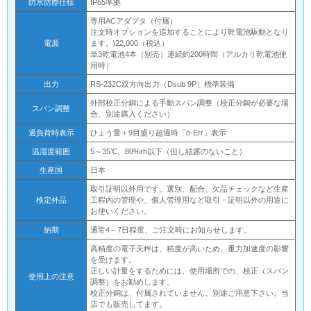
防水防塵仕様
IP65準拠
専用ACアダプタ（付属）
注文時オプションを追加することにより乾電池駆動となり
電源
ます。\22,000（税込）
単3乾電池4本（別売）連続約200時間（アルカリ乾電池使
用時）
出力
RS-232C双方向出力（Dsub 9P）標準装備
外部校正分銅による手動スパン調整（校正分銅が必要な場
スパン調整
合、別途購入ください）
過負荷時表示
ひょう量＋9目盛り超過時「o-Err」表示
温湿度範囲
5～35℃、80%rh以下（但し結露のないこと）
生産国
日本
取引証明以外用です。選別、配合、欠品チェックなど生産
検定外品
工程内の管理や、個人管理用など取引・証明以外の用途に
お使いください。
納期
通常4～7日程度、ご注文時にお知らせします。
高精度の電子天秤は、精度が高いため、重力加速度の影響
を受けます。
正しい計量をするためには、使用場所での、校正（スパン
使用上の注意
調整）をお勧めします。
校正分銅は、付属されていません。別途ご用意下さい。当
店でも販売してます。