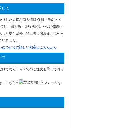
関して
かりした大切な個人情報(住所・氏名・メ
ど)を、 裁判所・警察機関等・公共機関か
あった場合以外、第三者に譲渡または利用
ざいません。
いについての詳しい内容はこちらから
いて
だけでなくＦＡＸでのご注文も承っており
は、こちらの
FAX専用注文フォームを
。