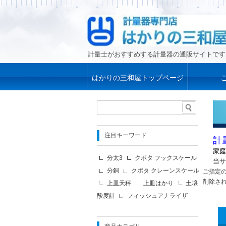
計量士がおすすめする計量器の通販サイトです
はかりの三和屋トップページ
注目キーワード
計
家庭
分太3
クボタ フックスケール
当サ
分銅
クボタ クレーンスケール
ご指定
削除さ
上皿天秤
上皿はかり
土壌
酸度計
フィッシュアナライザ