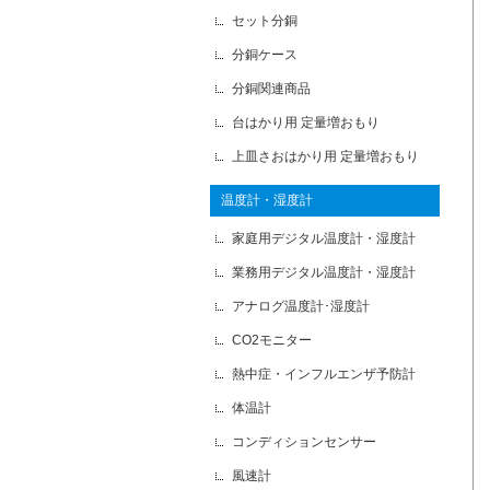
セット分銅
分銅ケース
分銅関連商品
台はかり用 定量増おもり
上皿さおはかり用 定量増おもり
温度計・湿度計
家庭用デジタル温度計・湿度計
業務用デジタル温度計・湿度計
アナログ温度計･湿度計
CO2モニター
熱中症・インフルエンザ予防計
体温計
コンディションセンサー
風速計