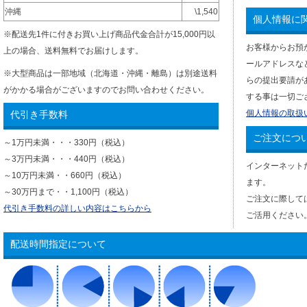
沖縄
\1,540
個人情報に
※配送先1件に付きお買い上げ商品代金合計が15,000円以
お客様からお預
上の場合、送料無料でお届けします。
ールアドレスな
※大型商品は一部地域（北海道・沖縄・離島）は別途送料
らの提出要請が
がかかる場合がございますのでお問い合わせください。
する事は一切ご
個人情報の取扱
代引き手数料
ご注文につ
～1万円未満・・・330円（税込）
～3万円未満・・・440円（税込）
インターネット
～10万円未満・・660円（税込）
ます。
～30万円まで・・1,100円（税込）
ご注文に際して
代引き手数料の詳しい内容はこちらから
ご活用ください
配送時間指定について