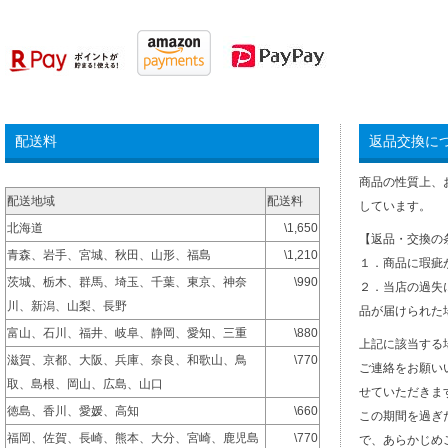
配送料
返品交換に
商品の性質上、
配送地域
配送料
しています。
北海道
\1,650
【返品・交換の
青森、岩手、宮城、秋田、山形、福島
\1,210
１．商品に瑕疵
茨城、栃木、群馬、埼玉、千葉、東京、神奈
\990
２．当店の過失
川、新潟、山梨、長野
品が届けられた
富山、石川、福井、岐阜、静岡、愛知、三重
\880
上記に該当する
滋賀、京都、大阪、兵庫、奈良、和歌山、鳥
\770
ご連絡をお願い
取、島根、岡山、広島、山口
せていただきま
徳島、香川、愛媛、高知
\660
この期間を過ぎ
福岡、佐賀、長崎、熊本、大分、宮崎、鹿児島
\770
で、あらかじめ