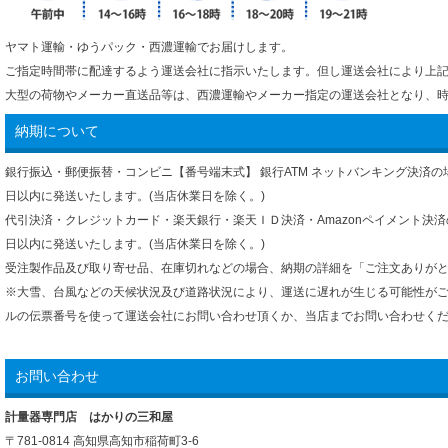
ヤマト運輸・ゆうパック・西濃運輸でお届けします。
ご指定時間帯に配達するよう運送会社に指示いたします。但し運送会社により上
大型の荷物やメーカー直送品等は、西濃運輸やメーカー指定の運送会社となり、
納期について
銀行振込・郵便振替・コンビニ【番号端末式】 銀行ATM ネットバンキング決済
日以内に発送いたします。(当店休業日を除く。)
代引決済・クレジットカード・楽天銀行・楽天ＩＤ決済・Amazonペイメント決
日以内に発送いたします。(当店休業日を除く。)
受注製作品及び取り寄せ品、在庫切れなどの場合、納期の詳細を「ご注文ありが
※大雪、台風などの天候状況及び道路状況により、運送に遅れが生じる可能性が
ルの伝票番号を使って運送会社にお問い合わせ頂くか、当店までお問い合わせく
お問い合わせ
計量器専門店 はかりの三和屋
〒781-0814 高知県高知市稲荷町3-6