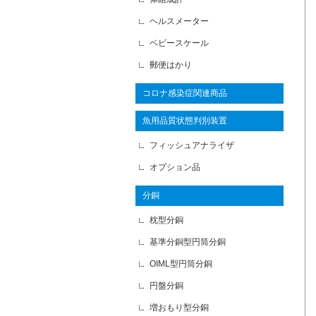
ヘルスメーター
ベビースケール
郵便はかり
コロナ感染症関連商品
魚用品質状態判別装置
フィッシュアナライザ
オプション品
分銅
枕型分銅
基準分銅型円筒分銅
OIML型円筒分銅
円盤分銅
増おもり型分銅