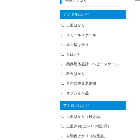
商品カテゴリ
デジタルはかり
上皿はかり
スモールスケール
卓上型はかり
台はかり
業務用体重計・ベビースケール
料金はかり
音声式重量選別機
オプション品
アナログはかり
上皿はかり（検定品）
上皿さおはかり（検定品）
自動台はかり（検定品）