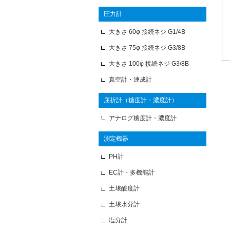
圧力計
大きさ 60φ 接続ネジ G1/4B
大きさ 75φ 接続ネジ G3/8B
大きさ 100φ 接続ネジ G3/8B
真空計・連成計
屈折計（糖度計・濃度計）
アナログ糖度計・濃度計
測定機器
PH計
EC計・多機能計
土壌酸度計
土壌水分計
塩分計