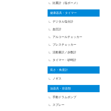
比重計（塩ボーメ）
健康器具・タイマー
デジタル塩分計
血圧計
アルコールチェッカー
ブレスチェッカー
活動量計／歩数計
タイマー・砂時計
長さ・角度計
ノギス
油器具・容器類
手動ドラムポンプ
スプレー